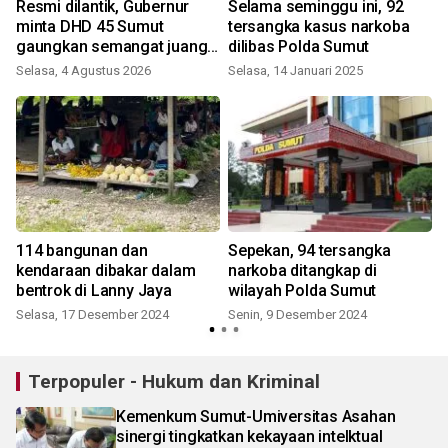
Resmi dilantik, Gubernur
Selama seminggu ini, 92
minta DHD 45 Sumut
tersangka kasus narkoba
gaungkan semangat juang
dilibas Polda Sumut
pemuda
Selasa, 4 Agustus 2026
Selasa, 14 Januari 2025
114 bangunan dan
Sepekan, 94 tersangka
kendaraan dibakar dalam
narkoba ditangkap di
tew
bentrok di Lanny Jaya
wilayah Polda Sumut
Selasa, 17 Desember 2024
Senin, 9 Desember 2024
Terpopuler - Hukum dan Kriminal
Kemenkum Sumut-Umiversitas Asahan
sinergi tingkatkan kekayaan intelktual