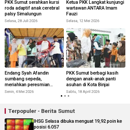
PKK Sumut serahkan kursi
Ketua PKK Langkat kunjungi
roda adaptif anak cerebral
wartawan ANTARA Imam
t
palsy Simalungun
Fauzi
Selasa, 28 Juli 2026
Selasa, 12 Mei 2026
S
Endang Syah Afandin
PKK Sumut berbagi kasih
sumbang sepeda,
dengan anak-anak panti
meriahkan peresmian
asuhan di Kota Binjai
kampung binaan Polres
Senin, 4 Mei 2026
Sabtu, 18 April 2026
S
Langkat
Terpopuler - Berita Sumut
IHSG Selasa dibuka menguat 19,92 poin ke
posisi 6.057