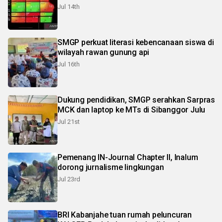
Jul 14th
SMGP perkuat literasi kebencanaan siswa di
wilayah rawan gunung api
Jul 16th
Dukung pendidikan, SMGP serahkan Sarpras
MCK dan laptop ke MTs di Sibanggor Julu
Jul 21st
Pemenang IN-Journal Chapter II, Inalum
dorong jurnalisme lingkungan
Jul 23rd
BRI Kabanjahe tuan rumah peluncuran