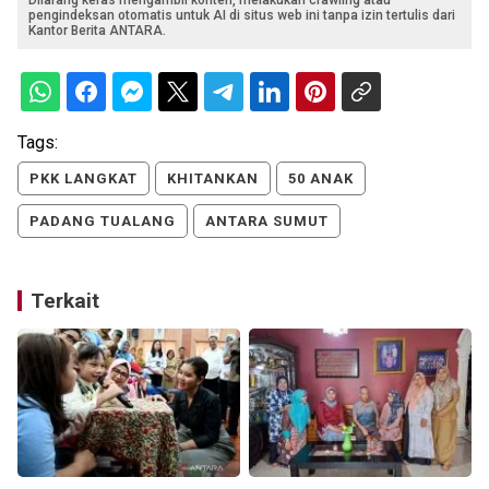
Dilarang keras mengambil konten, melakukan crawling atau
pengindeksan otomatis untuk AI di situs web ini tanpa izin tertulis dari
Kantor Berita ANTARA.
Tags:
PKK LANGKAT
KHITANKAN
50 ANAK
PADANG TUALANG
ANTARA SUMUT
Terkait