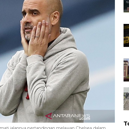
T
mati jalannya pertandingan melawan Chelsea dalam