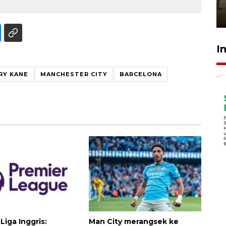
Berhaji
27 Juli 2026 20:00
I
RY KANE
MANCHESTER CITY
BARCELONA
Liga Inggris:
Man City merangsek ke