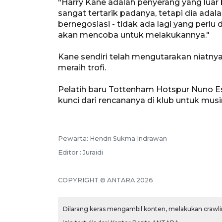
"Harry Kane adalah penyerang yang luar b
sangat tertarik padanya, tetapi dia ada
bernegosiasi - tidak ada lagi yang perl
akan mencoba untuk melakukannya."
Kane sendiri telah mengutarakan niatn
meraih trofi.
Pelatih baru Tottenham Hotspur Nuno E
kunci dari rencananya di klub untuk musim
Pewarta: Hendri Sukma Indrawan
Editor : Juraidi
COPYRIGHT © ANTARA 2026
Dilarang keras mengambil konten, melakukan crawlin