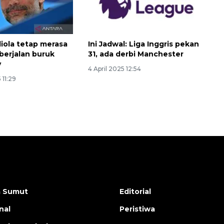
iola tetap merasa
Ini Jadwal: Liga Inggris pekan
 berjalan buruk
31, ada derbi Manchester
y
4 April 2025 12:54
 11:29
a Sumut
Editorial
nal
Peristiwa