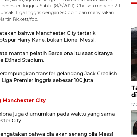
anchester, Inggris, Sabtu (8/5/2021). Chelsea menang 2-1
uncaki Liga Inggris dengan 80 poin dan menyisakan
rtin Rickett/foc.
takan bahwa Manchester City tertarik
pur Harry Kane, bukan Lionel Messi.
kata mantan pelatih Barcelona itu saat ditanya
e Etihad Stadium.
 merampungkan transfer gelandang Jack Grealish
Liga Premier Inggris sebesar 100 juta
T
d
g Manchester City
17 
celona juga diumumkan pada waktu yang sama
ter City.
mengatakan bahwa dia akan senang bila Messi