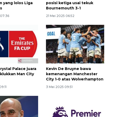
m yang lolos Liga
posisi ketiga usai tekuk
s
Bournemouth 3-1
 07:36
21 Mei 2025 06:52
Crystal Palace juara
Kevin De Bruyne bawa
aklukkan Man City
kemenangan Manchester
Awas penipuan berbasis AI
City 1-0 atas Wolverhampton
2026-08-07 13:45:00
09:11
3 Mei 2025 09:51