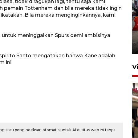
iasa, tidak diragukan lagi, tentu saja kami
lah pemain Tottenham dan bila mereka tidak ingin
u dikatakan. Bila mereka menginginkannya, kami
Pelaporan SPT Tahunan di
ya untuk meninggalkan Spurs demi ambisinya
Sumut
27 April 2026 15:34
spirito Santo mengatakan bahwa Kane adalah
 ini.
V
Kodam I Bukit Barisan
g atau pengindeksan otomatis untuk AI di situs web ini tanpa
luncurkan program Kodam