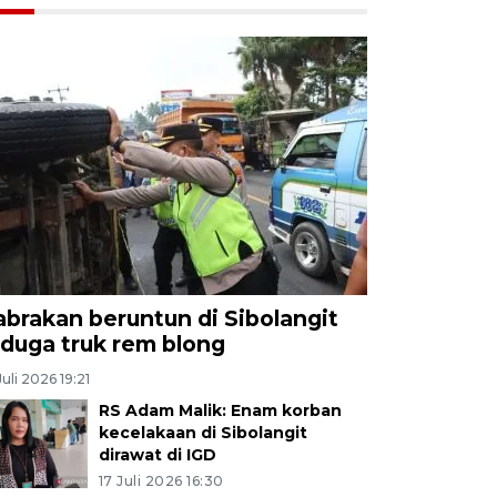
abrakan beruntun di Sibolangit
iduga truk rem blong
Juli 2026 19:21
RS Adam Malik: Enam korban
kecelakaan di Sibolangit
dirawat di IGD
17 Juli 2026 16:30