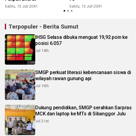
Sabtu, 13 Juli 2041
Sabtu, 13 Juli 2041
Terpopuler - Berita Sumut
IHSG Selasa dibuka menguat 19,92 poin ke
posisi 6.057
Jul 14th
SMGP perkuat literasi kebencanaan siswa di
wilayah rawan gunung api
Jul 16th
Dukung pendidikan, SMGP serahkan Sarpras
MCK dan laptop ke MTs di Sibanggor Julu
Jul 21st