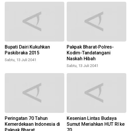
Bupati Dairi Kukuhkan
Pakpak Bharat-Polres-
Paskibraka 2015
Kodim-Tandatangani
Naskah Hibah
Sabtu, 13 Juli 2041
Sabtu, 13 Juli 2041
Peringatan 70 Tahun
Kesenian Lintas Budaya
M
Kemerdekaan Indonesia di
Sumut Meriahkan HUT RI ke
Pakpak Bharat
70