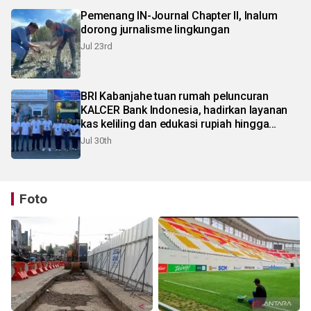
Pemenang IN-Journal Chapter II, Inalum
dorong jurnalisme lingkungan
Jul 23rd
BRI Kabanjahe tuan rumah peluncuran
KALCER Bank Indonesia, hadirkan layanan
kas keliling dan edukasi rupiah hingga
pelosok Karo
Jul 30th
Foto