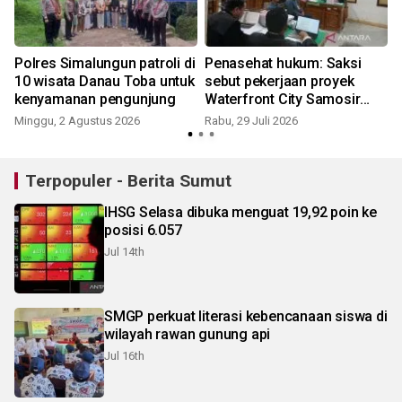
Polres Simalungun patroli di
Penasehat hukum: Saksi
10 wisata Danau Toba untuk
sebut pekerjaan proyek
kenyamanan pengunjung
Waterfront City Samosir
telah selesai
Minggu, 2 Agustus 2026
Rabu, 29 Juli 2026
K
Terpopuler - Berita Sumut
IHSG Selasa dibuka menguat 19,92 poin ke
posisi 6.057
Jul 14th
SMGP perkuat literasi kebencanaan siswa di
wilayah rawan gunung api
Jul 16th