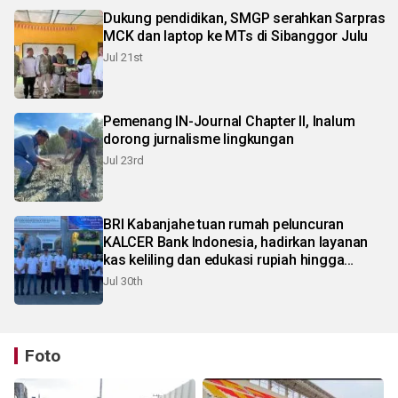
Dukung pendidikan, SMGP serahkan Sarpras
MCK dan laptop ke MTs di Sibanggor Julu
Jul 21st
Pemenang IN-Journal Chapter II, Inalum
dorong jurnalisme lingkungan
Jul 23rd
BRI Kabanjahe tuan rumah peluncuran
KALCER Bank Indonesia, hadirkan layanan
kas keliling dan edukasi rupiah hingga
pelosok Karo
Jul 30th
Foto