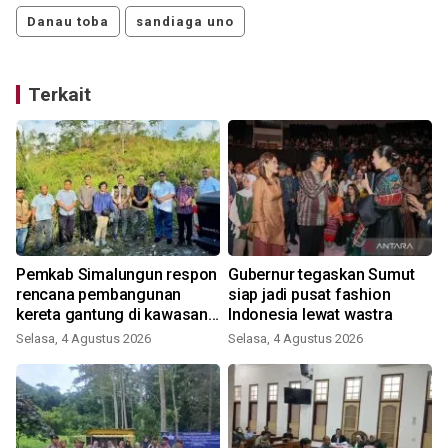
Danau toba
sandiaga uno
Terkait
Pemkab Simalungun respon
Gubernur tegaskan Sumut
rencana pembangunan
siap jadi pusat fashion
kereta gantung di kawasan
Indonesia lewat wastra
Danau Toba
Selasa, 4 Agustus 2026
Selasa, 4 Agustus 2026
R