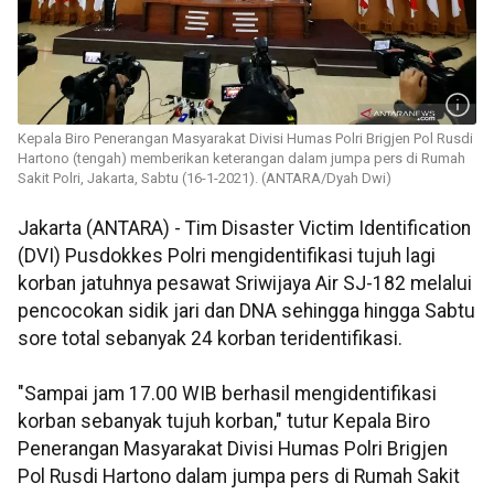
Kepala Biro Penerangan Masyarakat Divisi Humas Polri Brigjen Pol Rusdi
Hartono (tengah) memberikan keterangan dalam jumpa pers di Rumah
Sakit Polri, Jakarta, Sabtu (16-1-2021). (ANTARA/Dyah Dwi)
Jakarta (ANTARA) - Tim Disaster Victim Identification
(DVI) Pusdokkes Polri mengidentifikasi tujuh lagi
korban jatuhnya pesawat Sriwijaya Air SJ-182 melalui
pencocokan sidik jari dan DNA sehingga hingga Sabtu
sore total sebanyak 24 korban teridentifikasi.
"Sampai jam 17.00 WIB berhasil mengidentifikasi
korban sebanyak tujuh korban," tutur Kepala Biro
Penerangan Masyarakat Divisi Humas Polri Brigjen
Pol Rusdi Hartono dalam jumpa pers di Rumah Sakit