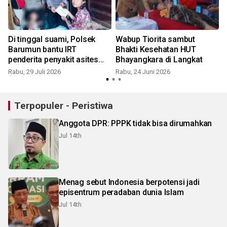
n
Di tinggal suami, Polsek
Wabup Tiorita sambut
Barumun bantu IRT
Bhakti Kesehatan HUT
penderita penyakit asites
Bhayangkara di Langkat
dan ganguan jantung
Rabu, 29 Juli 2026
Rabu, 24 Juni 2026
Terpopuler - Peristiwa
Anggota DPR: PPPK tidak bisa dirumahkan
Jul 14th
Menag sebut Indonesia berpotensi jadi
episentrum peradaban dunia Islam
Jul 14th