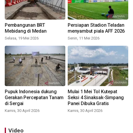
Pembangunan BRT
Persiapan Stadion Teladan
Mebidang di Medan
menyambut piala AFF 2026
Selasa, 19 Mei 2026
Senin, 11 Mei 2026
Pupuk Indonesia dukung
Mulai 1 Mei Tol Kutepat
Gerakan Percepatan Tanam
Seksi 4 Sinaksak-Simpang
di Sergai
Panei Dibuka Gratis
Kamis, 30 April 2026
Kamis, 30 April 2026
Video