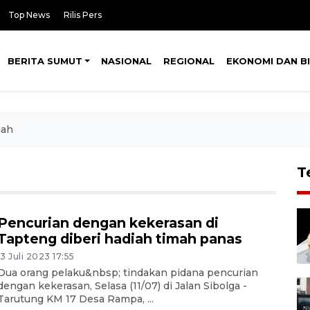
Top News
Rilis Pers
BERITA SUMUT
NASIONAL
REGIONAL
EKONOMI DAN BI
gah
T
Pencurian dengan kekerasan di
Tapteng diberi hadiah timah panas
13 Juli 2023 17:55
Dua orang pelaku&nbsp; tindakan pidana pencurian
dengan kekerasan, Selasa (11/07) di Jalan Sibolga -
Tarutung KM 17 Desa Rampa, ...