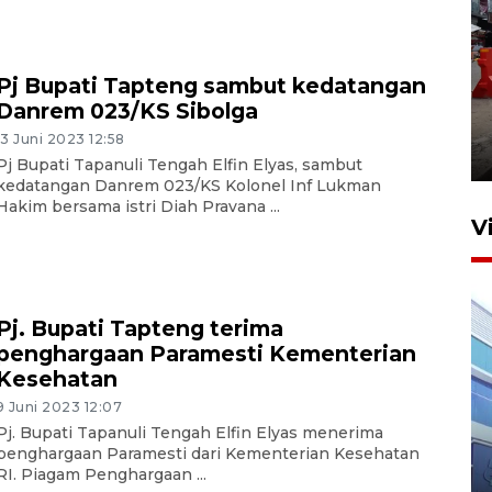
Pj Bupati Tapteng sambut kedatangan
Pelaporan SPT Tahunan di
Danrem 023/KS Sibolga
Sumut
13 Juni 2023 12:58
27 April 2026 15:34
Pj Bupati Tapanuli Tengah Elfin Elyas, sambut
kedatangan Danrem 023/KS Kolonel Inf Lukman
Hakim bersama istri Diah Pravana ...
V
Pj. Bupati Tapteng terima
penghargaan Paramesti Kementerian
Kesehatan
9 Juni 2023 12:07
IDAI perkuat kompetensi
Pj. Bupati Tapanuli Tengah Elfin Elyas menerima
penghargaan Paramesti dari Kementerian Kesehatan
dokter tangani penyakit
RI. Piagam Penghargaan ...
jantung anak