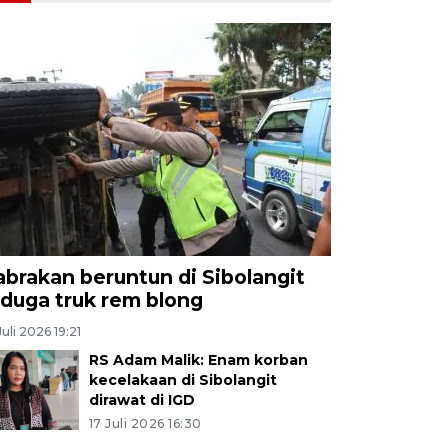
abrakan beruntun di Sibolangit
iduga truk rem blong
Juli 2026 19:21
RS Adam Malik: Enam korban
kecelakaan di Sibolangit
dirawat di IGD
17 Juli 2026 16:30