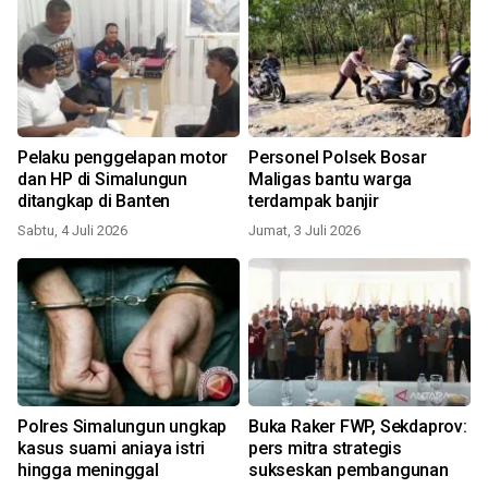
Pelaku penggelapan motor
Personel Polsek Bosar
dan HP di Simalungun
Maligas bantu warga
ditangkap di Banten
terdampak banjir
Sabtu, 4 Juli 2026
Jumat, 3 Juli 2026
Polres Simalungun ungkap
Buka Raker FWP, Sekdaprov:
kasus suami aniaya istri
pers mitra strategis
hingga meninggal
sukseskan pembangunan