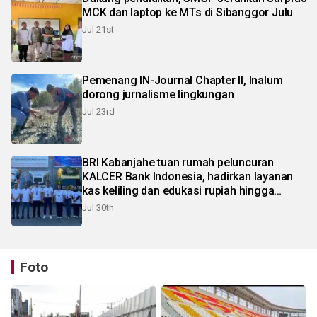
MCK dan laptop ke MTs di Sibanggor Julu
Jul 21st
Pemenang IN-Journal Chapter II, Inalum
dorong jurnalisme lingkungan
Jul 23rd
BRI Kabanjahe tuan rumah peluncuran
KALCER Bank Indonesia, hadirkan layanan
kas keliling dan edukasi rupiah hingga
pelosok Karo
Jul 30th
Foto