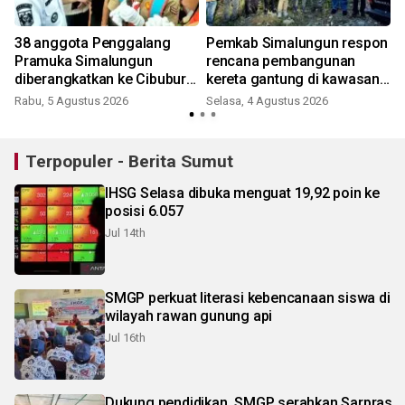
38 anggota Penggalang
Pemkab Simalungun respon
Pramuka Simalungun
rencana pembangunan
diberangkatkan ke Cibubur
kereta gantung di kawasan
ikuti Jamnas 2026
Danau Toba
Rabu, 5 Agustus 2026
Selasa, 4 Agustus 2026
Terpopuler - Berita Sumut
IHSG Selasa dibuka menguat 19,92 poin ke
posisi 6.057
Jul 14th
SMGP perkuat literasi kebencanaan siswa di
wilayah rawan gunung api
Jul 16th
Dukung pendidikan, SMGP serahkan Sarpras