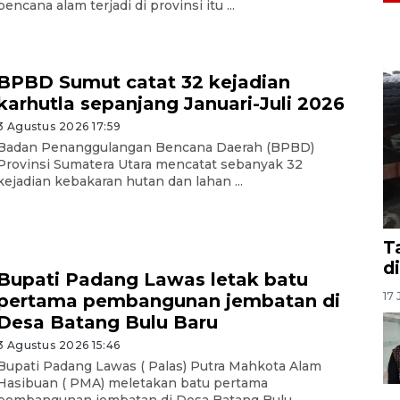
bencana alam terjadi di provinsi itu ...
BPBD Sumut catat 32 kejadian
karhutla sepanjang Januari-Juli 2026
3 Agustus 2026 17:59
Badan Penanggulangan Bencana Daerah (BPBD)
Provinsi Sumatera Utara mencatat sebanyak 32
kejadian kebakaran hutan dan lahan ...
T
d
Bupati Padang Lawas letak batu
17 
pertama pembangunan jembatan di
Desa Batang Bulu Baru
3 Agustus 2026 15:46
Bupati Padang Lawas ( Palas) Putra Mahkota Alam
Hasibuan ( PMA) meletakan batu pertama