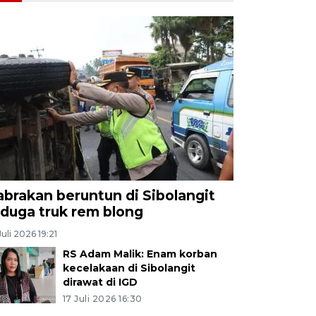
abrakan beruntun di Sibolangit
iduga truk rem blong
Juli 2026 19:21
RS Adam Malik: Enam korban
kecelakaan di Sibolangit
dirawat di IGD
17 Juli 2026 16:30