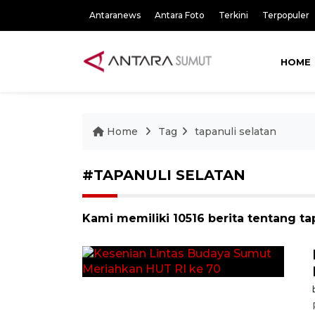
Antaranews
Antara Foto
Terkini
Terpopuler
HOME
Home
Tag
tapanuli selatan
#TAPANULI SELATAN
Kami memiliki 10516 berita tentang ta