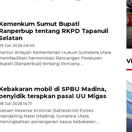
Kemenkum Sumut Bupati
Pelaporan SPT Tahunan di
Ranperbup tentang RKPD Tapanuli
Sumut
Selatan
27 April 2026 15:34
29 Juli 2026 06:00
Kantor Wilayah Kementerian Hukum Sumatera Utara
memfasilitasi harmonisasi Rancangan Peraturan
V
Bupati (Ranperbup) tentang Rencana ...
Kebakaran mobil di SPBU Madina,
penyidik terapkan pasal UU Migas
28 Juli 2026 14:17
Satuan Reserse Kriminal (Satreskrim) Polres
IDAI perkuat kompetensi
Mandailing Natal (Madina), Sumatera Utara,
meningkatkan penanganan kasus kebakaran ...
dokter tangani penyakit
jantung anak