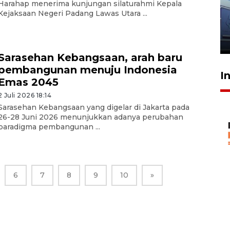
IDAI perkuat kompetensi
Harahap menerima kunjungan silaturahmi Kepala
Kejaksaan Negeri Padang Lawas Utara ...
dokter tangani penyakit
jantung anak
23 Juli 2026 20:04
Sarasehan Kebangsaan, arah baru
pembangunan menuju Indonesia
I
Emas 2045
2 Juli 2026 18:14
Sarasehan Kebangsaan yang digelar di Jakarta pada
26-28 Juni 2026 menunjukkan adanya perubahan
paradigma pembangunan ...
6
7
8
9
10
»