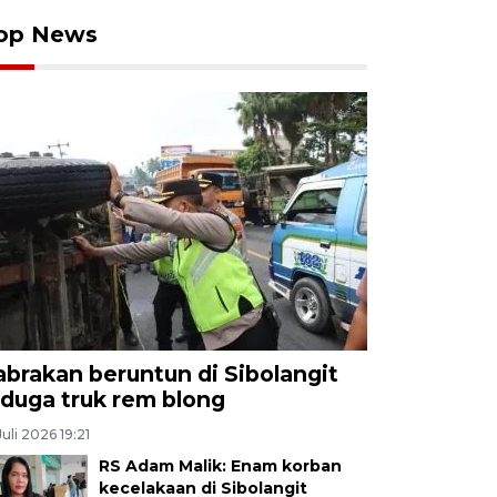
op News
abrakan beruntun di Sibolangit
iduga truk rem blong
Juli 2026 19:21
RS Adam Malik: Enam korban
kecelakaan di Sibolangit