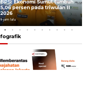
BPS: Ekonomi Sumut tumbuh
Pelantik
5,06 persen pada triwulan II
Sumut te
2026
juang pa
9 jam lalu
4 Agustus 202
nfografik