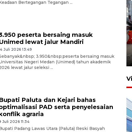
Keadaan Bertegangan Tegangan ...
3.950 peserta bersaing masuk
Unimed lewat jalur Mandiri
Pelaporan SPT Tahunan di
14 Juli 2026 13:49
Sumut
Sebanyak&nbsp; 3.950&nbsp;peserta bersaing masuk
27 April 2026 15:34
Universitas Negeri Medan (Unimed) tahun akademik
2026 lewat jalur seleksi ...
V
Bupati Paluta dan Kejari bahas
optimalisasi PAD serta penyelesaian
konflik agraria
9 Juli 2026 11:34
Bupati Padang Lawas Utara (Paluta) Reski Basyah