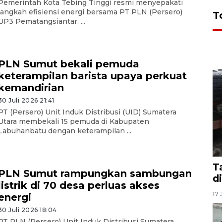
Pemerintah Kota Tebing Tinggi resmi menyepakati
langkah efisiensi energi bersama PT PLN (Persero)
T
UP3 Pematangsiantar. ...
PLN Sumut bekali pemuda
keterampilan barista upaya perkuat
kemandirian
30 Juli 2026 21:41
PT (Persero) Unit Induk Distribusi (UID) Sumatera
Utara membekali 15 pemuda di Kabupaten
Labuhanbatu dengan keterampilan ...
T
PLN Sumut rampungkan sambungan
d
listrik di 70 desa perluas akses
17 
energi
30 Juli 2026 18:04
PT PLN (Persero) Unit Induk Distribusi Sumatera