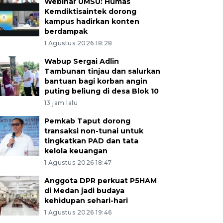
Webinar UMSU: Humas
Kemdiktisaintek dorong
kampus hadirkan konten
berdampak
1 Agustus 2026 18:28
Wabup Sergai Adlin
Tambunan tinjau dan salurkan
bantuan bagi korban angin
puting beliung di desa Blok 10
13 jam lalu
Pemkab Taput dorong
transaksi non-tunai untuk
tingkatkan PAD dan tata
kelola keuangan
1 Agustus 2026 18:47
Anggota DPR perkuat P5HAM
di Medan jadi budaya
kehidupan sehari-hari
1 Agustus 2026 19:46