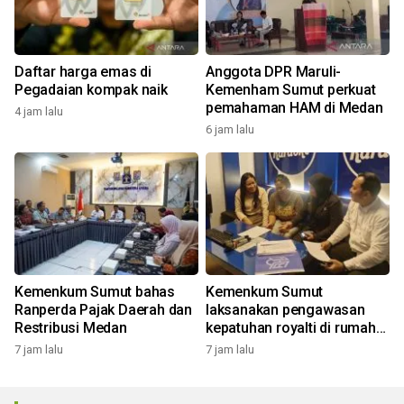
Daftar harga emas di
Anggota DPR Maruli-
Pegadaian kompak naik
Kemenham Sumut perkuat
pemahaman HAM di Medan
4 jam lalu
6 jam lalu
Kemenkum Sumut bahas
Kemenkum Sumut
Ranperda Pajak Daerah dan
laksanakan pengawasan
Restribusi Medan
kepatuhan royalti di rumah
bernyanyi
7 jam lalu
7 jam lalu