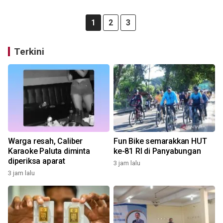
1
2
3
Terkini
Warga resah, Caliber
Fun Bike semarakkan HUT
Karaoke Paluta diminta
ke-81 RI di Panyabungan
diperiksa aparat
3 jam lalu
3 jam lalu