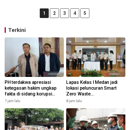
1
2
3
4
5
Terkini
PH terdakwa apresiasi
Lapas Kelas I Medan jadi
ketegasan hakim ungkap
lokasi peluncuran Smart
fakta di sidang korupsi
Zero Waste
Waterfront City Samosir
Pemasyarakatan
7 jam lalu
8 jam lalu