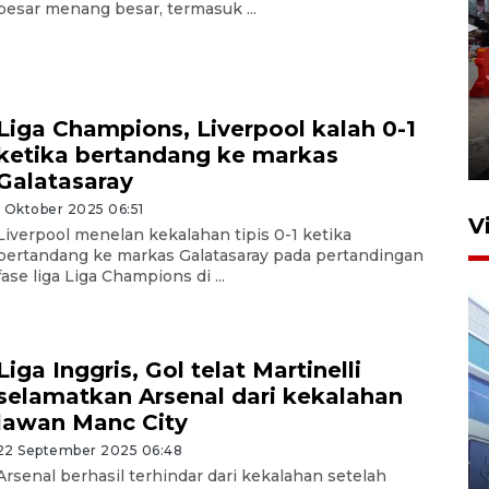
besar menang besar, termasuk ...
Pelaporan SPT Tahunan di
Sumut
Liga Champions, Liverpool kalah 0-1
ketika bertandang ke markas
27 April 2026 15:34
Galatasaray
1 Oktober 2025 06:51
V
Liverpool menelan kekalahan tipis 0-1 ketika
bertandang ke markas Galatasaray pada pertandingan
fase liga Liga Champions di ...
Liga Inggris, Gol telat Martinelli
selamatkan Arsenal dari kekalahan
lawan Manc City
IDAI perkuat kompetensi
22 September 2025 06:48
dokter tangani penyakit
Arsenal berhasil terhindar dari kekalahan setelah
jantung anak