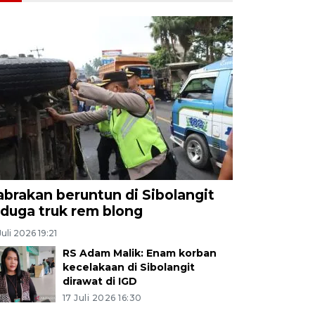
abrakan beruntun di Sibolangit
iduga truk rem blong
Juli 2026 19:21
RS Adam Malik: Enam korban
kecelakaan di Sibolangit
dirawat di IGD
17 Juli 2026 16:30