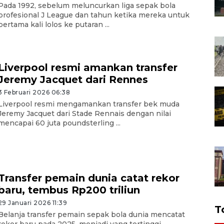
Pada 1992, sebelum meluncurkan liga sepak bola
profesional J League dan tahun ketika mereka untuk
pertama kali lolos ke putaran ...
Liverpool resmi amankan transfer
Jeremy Jacquet dari Rennes
3 Februari 2026 06:38
Liverpool resmi mengamankan transfer bek muda
Jeremy Jacquet dari Stade Rennais dengan nilai
mencapai 60 juta poundsterling ...
Transfer pemain dunia catat rekor
baru, tembus Rp200 triliun
29 Januari 2026 11:39
T
Belanja transfer pemain sepak bola dunia mencatat