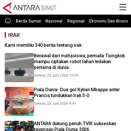
Berita Sumut
Nasional
Regional
Ekonomi Dan Bisnis
IRAK
Kami memiliki 340 berita tentang irak.
Berawal dari mahasiswa, pemuda Tiongkok
mampu ciptakan robot tahan ledakan
pertama di dunia
Selasa, 23 Juni 2026 15:39
Piala Dunia- Dua gol Kylian Mbappe antar
Prancis tundukkan Irak 3-0
Selasa, 23 Juni 2026 9:41
ANTARA dukung penuh TVRI sukseskan
tayangan Piala Dunia 2026