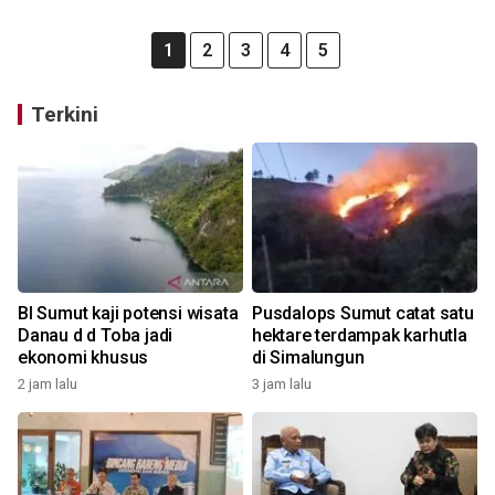
1
2
3
4
5
Terkini
BI Sumut kaji potensi wisata
Pusdalops Sumut catat satu
Danau d d Toba jadi
hektare terdampak karhutla
ekonomi khusus
di Simalungun
2 jam lalu
3 jam lalu