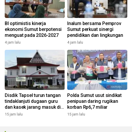
BI optimistis kinerja
Inalum bersama Pemprov
ekonomi Sumut berpotensi
Sumut perkuat sinergi
menguat pada 2026-2027
pendidikan dan lingkungan
4 jam lalu
4 jam lalu
Disdik Tapsel turun tangan
Polda Sumut usut sindikat
tindaklanjuti dugaan guru
penipuan daring rugikan
dan kasek jarang masuk di
korban Rp6,7 miliar
SD Tapus Nabolak
15 jam lalu
15 jam lalu