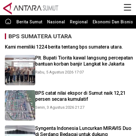
Berita Sumut
Nasional
Regional
Ekonomi Dan Bisnis
BPS SUMATERA UTARA
Kami memiliki 1224 berita tentang bps sumatera utara.
Plt. Bupati Tiorita kawal langsung percepatan
bantuan korban banjir Langkat ke Jakarta
Rabu, 5 Agustus 2026 17:07
BPS catat nilai ekspor di Sumut naik 12,21
persen secara kumulatif
Senin, 3 Agustus 2026 21:27
Syngenta Indonesia Luncurkan MIRAVIS Duo
di Serdang Bedagai untuk dukung