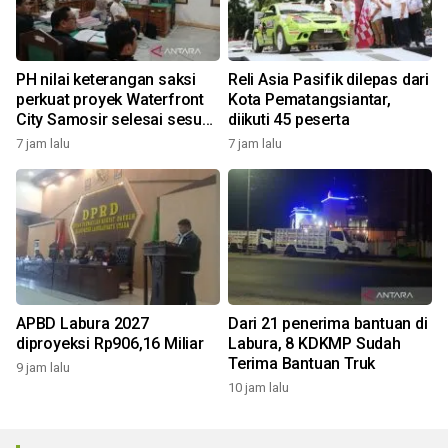
PH nilai keterangan saksi
Reli Asia Pasifik dilepas dari
perkuat proyek Waterfront
Kota Pematangsiantar,
City Samosir selesai sesuai
diikuti 45 peserta
adendum
7 jam lalu
7 jam lalu
APBD Labura 2027
Dari 21 penerima bantuan di
diproyeksi Rp906,16 Miliar
Labura, 8 KDKMP Sudah
Terima Bantuan Truk
9 jam lalu
10 jam lalu