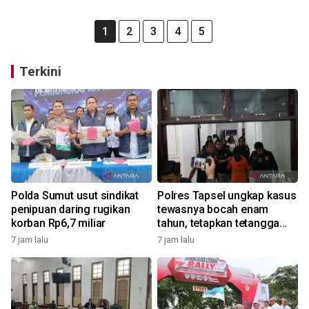
1
2
3
4
5
Terkini
Polda Sumut usut sindikat
Polres Tapsel ungkap kasus
penipuan daring rugikan
tewasnya bocah enam
korban Rp6,7 miliar
tahun, tetapkan tetangga
korban sebagai tersangka
7 jam lalu
7 jam lalu