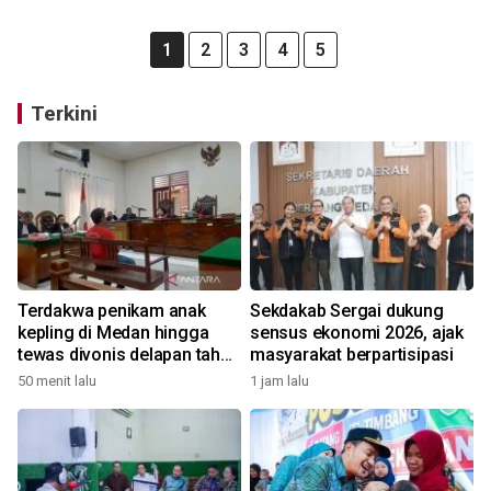
1
2
3
4
5
Terkini
Terdakwa penikam anak
Sekdakab Sergai dukung
kepling di Medan hingga
sensus ekonomi 2026, ajak
tewas divonis delapan tahun
masyarakat berpartisipasi
penjara
50 menit lalu
1 jam lalu