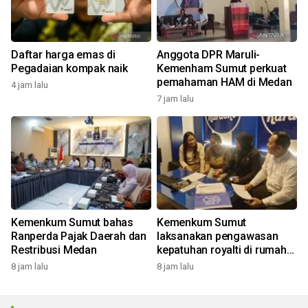
Daftar harga emas di
Anggota DPR Maruli-
Pegadaian kompak naik
Kemenham Sumut perkuat
pemahaman HAM di Medan
4 jam lalu
7 jam lalu
Kemenkum Sumut bahas
Kemenkum Sumut
Ranperda Pajak Daerah dan
laksanakan pengawasan
Restribusi Medan
kepatuhan royalti di rumah
bernyanyi
8 jam lalu
8 jam lalu