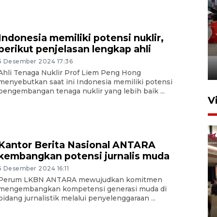
Indonesia memiliki potensi nuklir,
Pelaporan SPT Tahunan di
berikut penjelasan lengkap ahli
Sumut
5 Desember 2024 17:36
27 April 2026 15:34
Ahli Tenaga Nuklir Prof Liem Peng Hong
menyebutkan saat ini Indonesia memiliki potensi
pengembangan tenaga nuklir yang lebih baik ...
V
Kantor Berita Nasional ANTARA
kembangkan potensi jurnalis muda
5 Desember 2024 16:11
Perum LKBN ANTARA mewujudkan komitmen
mengembangkan kompetensi generasi muda di
Kodam I Bukit Barisan
bidang jurnalistik melalui penyelenggaraan ...
luncurkan program Kodam
Berhaji