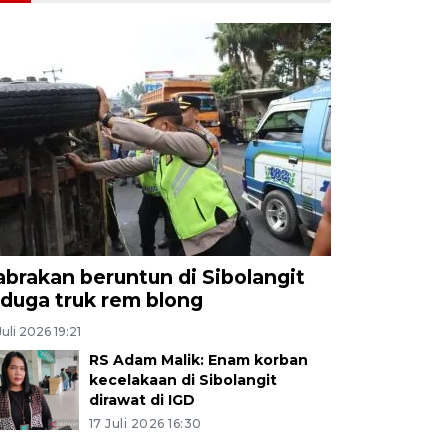
abrakan beruntun di Sibolangit
iduga truk rem blong
Juli 2026 19:21
RS Adam Malik: Enam korban
kecelakaan di Sibolangit
dirawat di IGD
17 Juli 2026 16:30