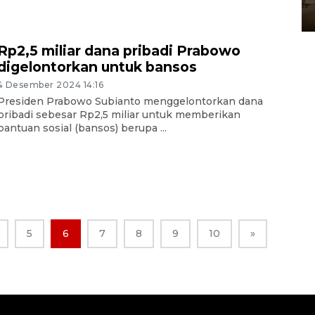
27 Juli 2026 20:00
Rp2,5 miliar dana pribadi Prabowo
digelontorkan untuk bansos
4 Desember 2024 14:16
Presiden Prabowo Subianto menggelontorkan dana
pribadi sebesar Rp2,5 miliar untuk memberikan
bantuan sosial (bansos) berupa ...
5
6
7
8
9
10
»