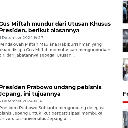
Gus Miftah mundur dari Utusan Khusus
Presiden, berikut alasannya
6 Desember 2024 14:37
Pendakwah Miftah Maulana Habiburrahman yang
akrab disapa Gus Miftah memutuskan mengundurkan
diri dari jabatannya sebagai Utusan ...
Presiden Prabowo undang pebisnis
Jepang, ini tujuannya
F
5 Desember 2024 18:14
Presiden Prabowo Subianto mengundang delegasi
bisnis Jepang untuk ikut berpartisipasi membuka
universitas-universitas Jepang di ...