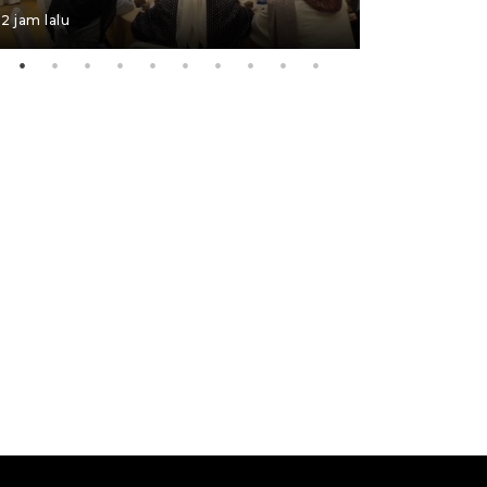
5 Agustus 202
2 jam lalu