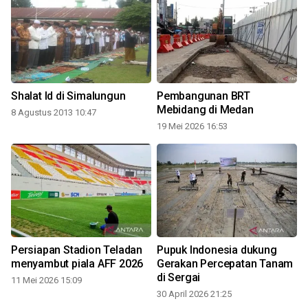
r
Shalat Id di Simalungun
Pembangunan BRT
Mebidang di Medan
8 Agustus 2013 10:47
19 Mei 2026 16:53
3
Persiapan Stadion Teladan
Pupuk Indonesia dukung
menyambut piala AFF 2026
Gerakan Percepatan Tanam
di Sergai
11 Mei 2026 15:09
30 April 2026 21:25
2