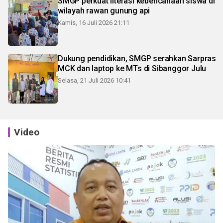
SMGP perkuat literasi kebencanaan siswa di
wilayah rawan gunung api
Kamis, 16 Juli 2026 21:11
Dukung pendidikan, SMGP serahkan Sarpras
MCK dan laptop ke MTs di Sibanggor Julu
Selasa, 21 Juli 2026 10:41
Video