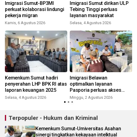
Imigrasi Sumut-BP3MI
Imigrasi Sumut dirikan ULP
perkuat kolaborasi lindungi
Tebing Tinggi perluas
pekerja migran
layanan masyarakat
Kamis, 6 Agustus 2026
Selasa, 4 Agustus 2026
Kemenkum Sumut hadiri
Imigrasi Belawan
i
penyerahan LHP BPK RI atas
optimalkan layanan
laporan keuangan 2025
Pasporia perluas akses
untuk warga
Selasa, 4 Agustus 2026
Minggu, 2 Agustus 2026
J
Terpopuler - Hukum dan Kriminal
Kemenkum Sumut-Umiversitas Asahan
sinergi tingkatkan kekayaan intelktual