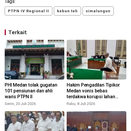
Tags:
PTPN IV Regional II
kebun teh
simalungun
Terkait
PHI Medan tolak gugatan
Hakim Pengadilan Tipikor
101 pensiunan dan ahli
Medan vonis bebas
waris PTPN II
terdakwa korupsi lahan
PTPN IV
Senin, 20 Juli 2026
Rabu, 8 Juli 2026
K