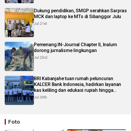
Dukung pendidikan, SMGP serahkan Sarpras
MCK dan laptop ke MTs di Sibanggor Julu
Jul 21st
Pemenang IN-Journal Chapter II, Inalum
dorong jurnalisme lingkungan
Jul 23rd
BRI Kabanjahe tuan rumah peluncuran
KALCER Bank Indonesia, hadirkan layanan
kas keliling dan edukasi rupiah hingga
pelosok Karo
Jul 30th
Foto