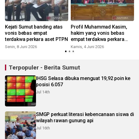
Kejati Sumut banding atas
Profil Muhammad Kasim,
vonis bebas empat
hakim yang vonis bebas
terdakwa perkara aset PTPN
empat terdakwa perkara
aset PTPN
Senin, 8 Juni 2026
Kamis, 4 Juni 2026
R
Terpopuler - Berita Sumut
IHSG Selasa dibuka menguat 19,92 poin ke
posisi 6.057
Jul 14th
SMGP perkuat literasi kebencanaan siswa di
wilayah rawan gunung api
Jul 16th