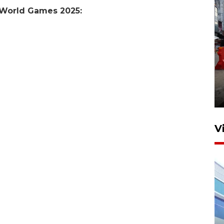
e World Games 2025:
Pelaporan SPT Tahunan di
Sumut
27 April 2026 15:34
V
IDAI perkuat kompetensi