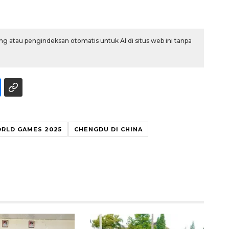
g atau pengindeksan otomatis untuk AI di situs web ini tanpa
RLD GAMES 2025
CHENGDU DI CHINA
Sinyal positif perekonomian
Indonesia
2026-08-05 15:00:00