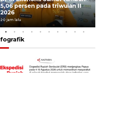
5,06 persen pada triwulan II
Sumut te
2026
juang pa
20 jam lalu
4 Agustus 202
nfografik