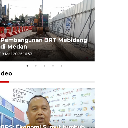
Pembangunan BRT Mebidang
Persiapa
di Medan
menyambu
19 Mei 2026 16:53
11 Mei 2026 15
ideo
BPS: Ekonomi Sumut tumbuh
Pelantik