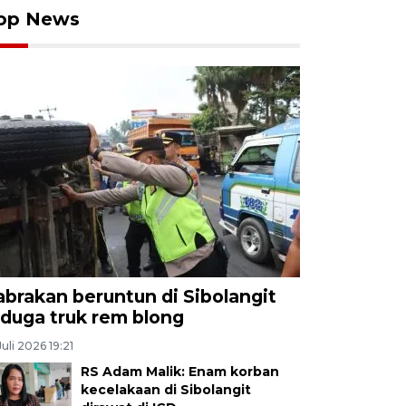
op News
abrakan beruntun di Sibolangit
iduga truk rem blong
Juli 2026 19:21
RS Adam Malik: Enam korban
kecelakaan di Sibolangit