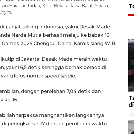
T
san Harapan Indah, Kota Bekasi, Jawa Barat, Selasa
/nym.
di panjat tebing Indonesia, yakni Desak Made
anda Narda Mutia berhasil melaju ke babak 16
ld Games 2025 Chengdu, China, Kamis siang WIB.
kutip di Jakarta, Desak Made meraih waktu
n, yakni 6,5 detik sehingga berhak berada di
ya yang lolos nomor
speed single
.
embilan, dengan perolehan 7,04 detik dan
T
 ke-16.
d
17 
allsabillah terpaksa menghentikan langkahnya
a di peringkat ke-17 dengan perolehan waktu