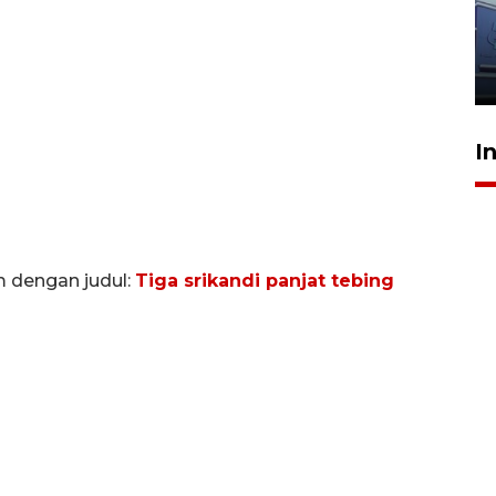
dokter tangani penyakit
jantung anak
23 Juli 2026 20:04
I
m dengan judul:
Tiga srikandi panjat tebing