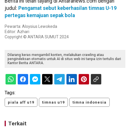
Berita ini telah tayang di Antaranews.com dengan
judul:
Pengamat sebut keberhasilan timnas U-19
pertegas kemajuan sepak bola
Pewarta: Aloysius Lewokeda
Editor: Azhari
Copyright © ANTARA SUMUT 2024
Dilarang keras mengambil konten, melakukan crawling atau
pengindeksan otomatis untuk AI di situs web ini tanpa izin tertulis dari
Kantor Berita ANTARA.
Tags:
piala aff u19
timnas u19
timna indonesia
Terkait