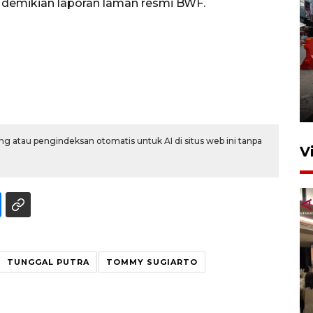
 demikian laporan laman resmi BWF.
Pelaporan SPT Tahunan di
Sumut
27 April 2026 15:34
g atau pengindeksan otomatis untuk AI di situs web ini tanpa
V
TUNGGAL PUTRA
TOMMY SUGIARTO
Kodam I Bukit Barisan
luncurkan program Kodam