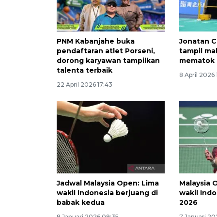
PNM Kabanjahe buka
Jonatan C
pendaftaran atlet Porseni,
tampil ma
dorong karyawan tampilkan
mematok h
talenta terbaik
8 April 2026 
22 April 2026 17:43
Jadwal Malaysia Open: Lima
Malaysia 
wakil Indonesia berjuang di
wakil Ind
babak kedua
2026
8 Januari 2026 09:35
7 Januari 202