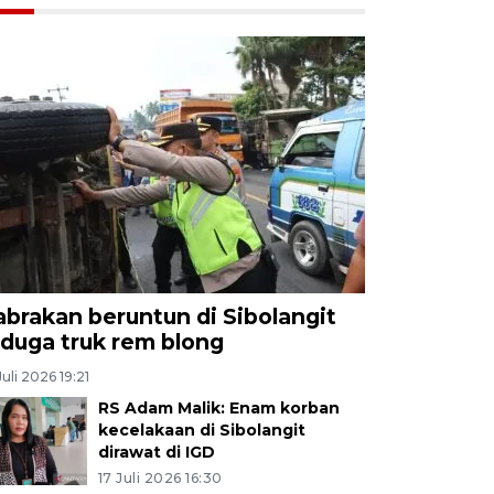
abrakan beruntun di Sibolangit
iduga truk rem blong
Juli 2026 19:21
RS Adam Malik: Enam korban
kecelakaan di Sibolangit
dirawat di IGD
17 Juli 2026 16:30