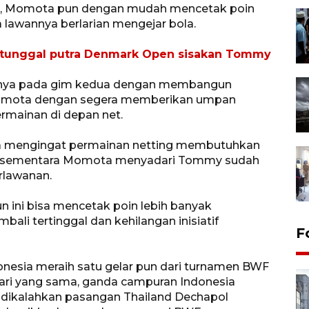
n, Momota pun dengan mudah mencetak poin
lawannya berlarian mengejar bola.
l tunggal putra Denmark Open sisakan Tommy
inya pada gim kedua dengan membangun
Momota dengan segera memberikan umpan
mainan di depan net.
 mengingat permainan netting membutuhkan
a, sementara Momota menyadari Tommy sudah
rlawanan.
n ini bisa mencetak poin lebih banyak
ali tertinggal dan kehilangan inisiatif
F
esia meraih satu gelar pun dari turnamen BWF
hari yang sama, ganda campuran Indonesia
 dikalahkan pasangan Thailand Dechapol