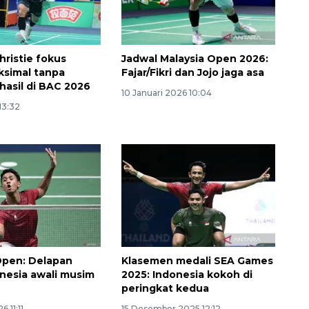
hristie fokus
Jadwal Malaysia Open 2026:
ksimal tanpa
Fajar/Fikri dan Jojo jaga asa
asil di BAC 2026
10 Januari 2026 10:04
13:32
160 ribu sambungan baru
jaringan gas 2026
2026-08-07 18:00:00
Open: Delapan
Klasemen medali SEA Games
onesia awali musim
2025: Indonesia kokoh di
peringkat kedua
6 11:11
15 Desember 2025 12:12