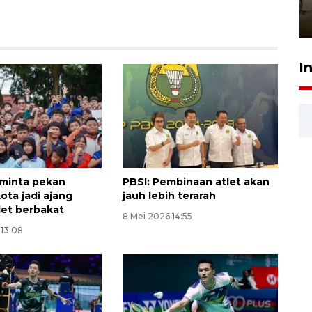
Berhaji
27 Juli 2026 20:00
I
 minta pekan
PBSI: Pembinaan atlet akan
ota jadi ajang
jauh lebih terarah
let berbakat
8 Mei 2026 14:55
 13:08