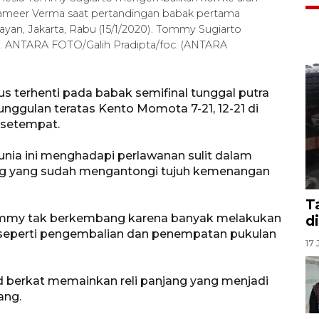
 Sameer Verma saat pertandingan babak pertama
ayan, Jakarta, Rabu (15/1/2020). Tommy Sugiarto
-10). ANTARA FOTO/Galih Pradipta/foc. (ANTARA
s terhenti pada babak semifinal tunggal putra
nggulan teratas Kento Momota 7-21, 12-21 di
 setempat.
unia ini menghadapi perlawanan sulit dalam
ng yang sudah mengantongi tujuh kemenangan
T
ommy tak berkembang karena banyak melakukan
d
seperti pengembalian dan penempatan pukulan
17 
 berkat memainkan reli panjang yang menjadi
ang.