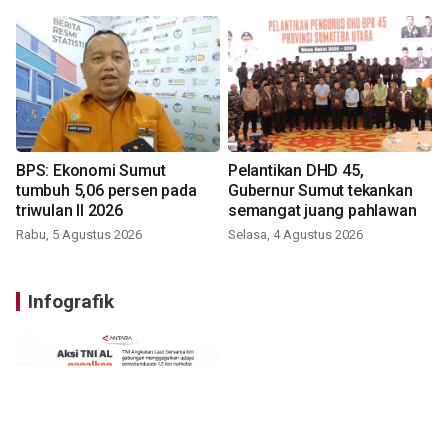
BPS: Ekonomi Sumut
Pelantikan DHD 45,
tumbuh 5,06 persen pada
Gubernur Sumut tekankan
triwulan II 2026
semangat juang pahlawan
Rabu, 5 Agustus 2026
Selasa, 4 Agustus 2026
Infografik