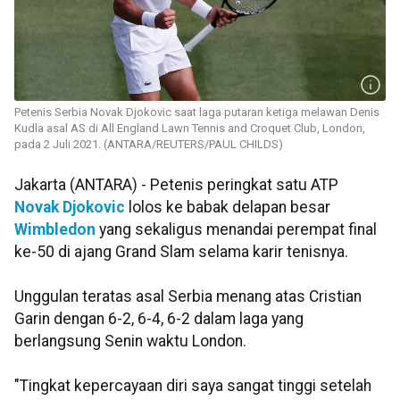
Petenis Serbia Novak Djokovic saat laga putaran ketiga melawan Denis
Kudla asal AS di All England Lawn Tennis and Croquet Club, London,
pada 2 Juli 2021. (ANTARA/REUTERS/PAUL CHILDS)
Jakarta (ANTARA) - Petenis peringkat satu ATP
Novak Djokovic
lolos ke babak delapan besar
Wimbledon
yang sekaligus menandai perempat final
ke-50 di ajang Grand Slam selama karir tenisnya.
Unggulan teratas asal Serbia menang atas Cristian
Garin dengan 6-2, 6-4, 6-2 dalam laga yang
berlangsung Senin waktu London.
"Tingkat kepercayaan diri saya sangat tinggi setelah