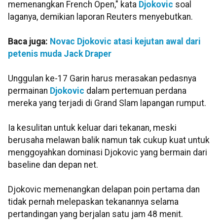
memenangkan French Open," kata
Djokovic
soal
laganya, demikian laporan Reuters menyebutkan.
Baca juga:
Novac Djokovic atasi kejutan awal dari
petenis muda Jack Draper
Unggulan ke-17 Garin harus merasakan pedasnya
permainan
Djokovic
dalam pertemuan perdana
mereka yang terjadi di Grand Slam lapangan rumput.
Ia kesulitan untuk keluar dari tekanan, meski
berusaha melawan balik namun tak cukup kuat untuk
menggoyahkan dominasi Djokovic yang bermain dari
baseline dan depan net.
Djokovic memenangkan delapan poin pertama dan
tidak pernah melepaskan tekanannya selama
pertandingan yang berjalan satu jam 48 menit.