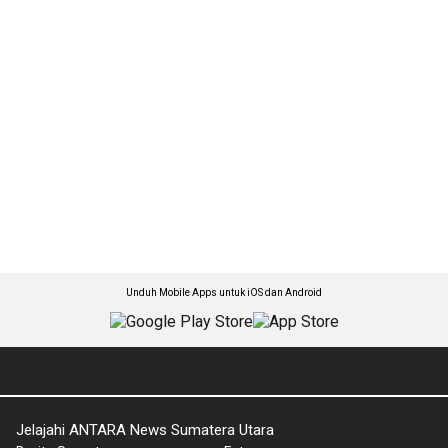
Unduh Mobile Apps untuk iOS dan Android
Jelajahi ANTARA News Sumatera Utara