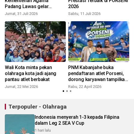
Kementerian Agama
Prestasi Terbaik di PORSENI
Padang Lawas gelar
2026
berbagi kegiatan
Jumat, 31 Juli 2026
Sabtu, 11 Juli 2026
S
perlombaan
Wali Kota minta pekan
PNM Kabanjahe buka
a
olahraga kota jadi ajang
pendaftaran atlet Porseni,
pantau atlet berbakat
dorong karyawan tampilkan
talenta terbaik
Jumat, 22 Mei 2026
Rabu, 22 April 2026
S
Terpopuler - Olahraga
Indonesia menyerah 1-3 kepada Filipina
dalam Leg 2 SEA V Cup
1 hari lalu