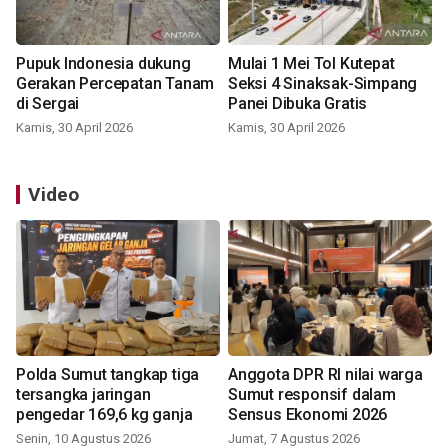
Pupuk Indonesia dukung
Mulai 1 Mei Tol Kutepat
Gerakan Percepatan Tanam
Seksi 4 Sinaksak-Simpang
di Sergai
Panei Dibuka Gratis
Kamis, 30 April 2026
Kamis, 30 April 2026
Video
Polda Sumut tangkap tiga
Anggota DPR RI nilai warga
tersangka jaringan
Sumut responsif dalam
pengedar 169,6 kg ganja
Sensus Ekonomi 2026
Senin, 10 Agustus 2026
Jumat, 7 Agustus 2026