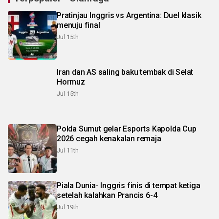
Pratinjau Inggris vs Argentina: Duel klasik
menuju final
Jul 15th
Iran dan AS saling baku tembak di Selat
Hormuz
Jul 15th
Polda Sumut gelar Esports Kapolda Cup
2026 cegah kenakalan remaja
Jul 11th
Piala Dunia- Inggris finis di tempat ketiga
setelah kalahkan Prancis 6-4
Jul 19th