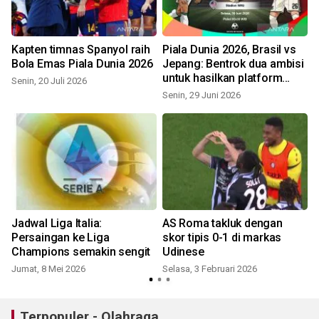
Kapten timnas Spanyol raih
Piala Dunia 2026, Brasil vs
i
Bola Emas Piala Dunia 2026
Jepang: Bentrok dua ambisi
untuk hasilkan platform
Senin, 20 Juli 2026
juara
Senin, 29 Juni 2026
K
Jadwal Liga Italia:
AS Roma takluk dengan
Persaingan ke Liga
skor tipis 0-1 di markas
Champions semakin sengit
Udinese
Jumat, 8 Mei 2026
Selasa, 3 Februari 2026
S
Terpopuler - Olahraga