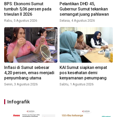
BPS: Ekonomi Sumut
Pelantikan DHD 45,
tumbuh 5,06 persen pada
Gubernur Sumut tekankan
triwulan II 2026
semangat juang pahlawan
Rabu, 5 Agustus 2026
Selasa, 4 Agustus 2026
Inflasi di Sumut sebesar
KAI Sumut siapkan empat
4,20 persen, emas menjadi
pos kesehatan demi
penyumbang utama
kenyamanan penumpang
Senin, 3 Agustus 2026
Sabtu, 1 Agustus 2026
Infografik