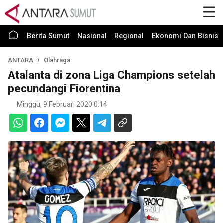
Berita Sumut
Nasional
Regional
Ekonomi Dan Bisnis
ANTARA
Olahraga
Atalanta di zona Liga Champions setelah
pecundangi Fiorentina
Minggu, 9 Februari 2020 0:14