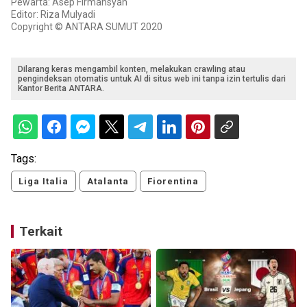
Pewarta: Asep Firmansyah
Editor: Riza Mulyadi
Copyright © ANTARA SUMUT 2020
Dilarang keras mengambil konten, melakukan crawling atau
pengindeksan otomatis untuk AI di situs web ini tanpa izin tertulis dari
Kantor Berita ANTARA.
Tags:
Liga Italia
Atalanta
Fiorentina
Terkait