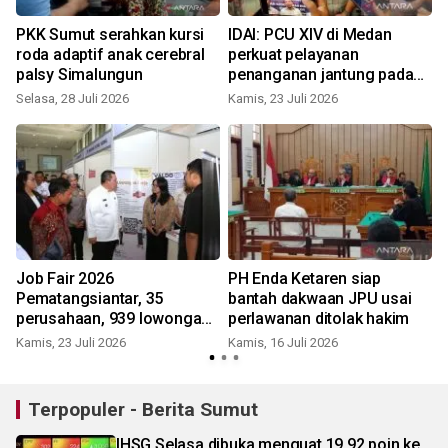
PKK Sumut serahkan kursi
IDAI: PCU XIV di Medan
roda adaptif anak cerebral
perkuat pelayanan
palsy Simalungun
penanganan jantung pada
anak
Selasa, 28 Juli 2026
Kamis, 23 Juli 2026
S
Job Fair 2026
PH Enda Ketaren siap
Pematangsiantar, 35
bantah dakwaan JPU usai
SMK
perusahaan, 939 lowongan
perlawanan ditolak hakim
kerja
Kamis, 23 Juli 2026
Kamis, 16 Juli 2026
S
Terpopuler - Berita Sumut
IHSG Selasa dibuka menguat 19,92 poin ke