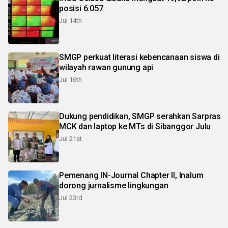
posisi 6.057
Jul 14th
SMGP perkuat literasi kebencanaan siswa di
wilayah rawan gunung api
Jul 16th
Dukung pendidikan, SMGP serahkan Sarpras
MCK dan laptop ke MTs di Sibanggor Julu
Jul 21st
Pemenang IN-Journal Chapter II, Inalum
dorong jurnalisme lingkungan
Jul 23rd