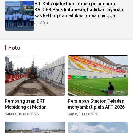
BRI Kabanjahe tuan rumah peluncuran
KALCER Bank Indonesia, hadirkan layanan
kas keliling dan edukasi rupiah hingga
pelosok Karo
Jul 30th
Foto
Pembangunan BRT
Persiapan Stadion Teladan
Mebidang di Medan
menyambut piala AFF 2026
Selasa, 19 Mei 2026
Senin, 11 Mei 2026