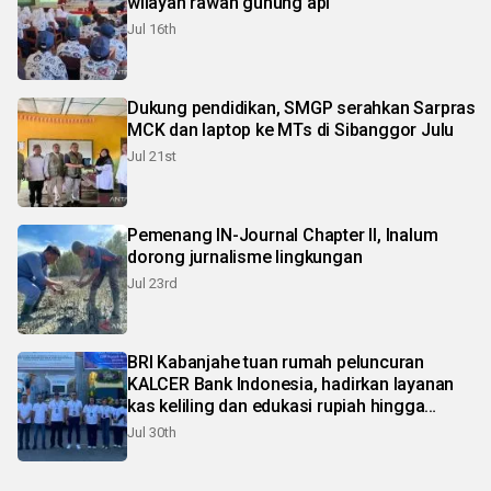
wilayah rawan gunung api
Jul 16th
Dukung pendidikan, SMGP serahkan Sarpras
MCK dan laptop ke MTs di Sibanggor Julu
Jul 21st
Pemenang IN-Journal Chapter II, Inalum
dorong jurnalisme lingkungan
Jul 23rd
BRI Kabanjahe tuan rumah peluncuran
KALCER Bank Indonesia, hadirkan layanan
kas keliling dan edukasi rupiah hingga
pelosok Karo
Jul 30th