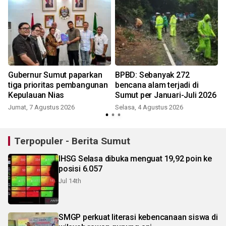
Gubernur Sumut paparkan
BPBD: Sebanyak 272
t
tiga prioritas pembangunan
bencana alam terjadi di
Kepulauan Nias
Sumut per Januari-Juli 2026
Jumat, 7 Agustus 2026
Selasa, 4 Agustus 2026
J
Terpopuler - Berita Sumut
IHSG Selasa dibuka menguat 19,92 poin ke
posisi 6.057
Jul 14th
SMGP perkuat literasi kebencanaan siswa di