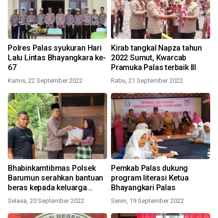
Polres Palas syukuran Hari
Kirab tangkal Napza tahun
Lalu Lintas Bhayangkara ke-
2022 Sumut, Kwarcab
67
Pramuka Palas terbaik III
Kamis, 22 September 2022
Rabu, 21 September 2022
Bhabinkamtibmas Polsek
Pemkab Palas dukung
Barumun serahkan bantuan
program literasi Ketua
beras kepada keluarga
Bhayangkari Palas
korban tertimpa pohon
Selasa, 20 September 2022
Senin, 19 September 2022
sawit