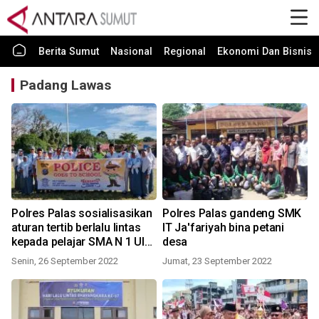
Berita Sumut
Nasional
Regional
Ekonomi Dan Bisnis
Padang Lawas
Polres Palas sosialisasikan
Polres Palas gandeng SMK
aturan tertib berlalu lintas
IT Ja'fariyah bina petani
kepada pelajar SMA N 1 Ulu
desa
Barumun
Senin, 26 September 2022
Jumat, 23 September 2022