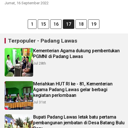
Perpustakaan Mapolsek
Jumat, 16 September 2022
Barumun
1
15
16
17
18
19
Terpopuler - Padang Lawas
Kementerian Agama dukung pembentukan
PGMNI di Padang Lawas
Jul 28th
Meriahkan HUT RI ke - 81, Kementerian
Agama Padang Lawas gelar berbagi
kegiatan perlombaan
Jul 31st
Bupati Padang Lawas letak batu pertama
pembangunan jembatan di Desa Batang Bulu