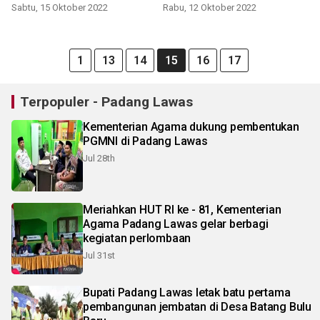
Kapolres Palas
Sabtu, 15 Oktober 2022
Rabu, 12 Oktober 2022
1
13
14
15
16
17
Terpopuler - Padang Lawas
Kementerian Agama dukung pembentukan
PGMNI di Padang Lawas
Jul 28th
Meriahkan HUT RI ke - 81, Kementerian
Agama Padang Lawas gelar berbagi
kegiatan perlombaan
Jul 31st
Bupati Padang Lawas letak batu pertama
pembangunan jembatan di Desa Batang Bulu