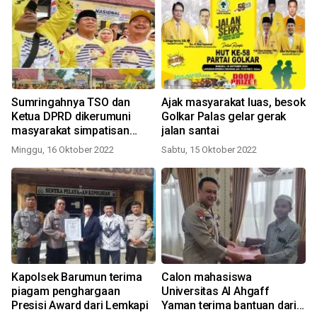
Sumringahnya TSO dan
Ajak masyarakat luas, besok
Ketua DPRD dikerumuni
Golkar Palas gelar gerak
masyarakat simpatisan
jalan santai
Partai Golkar Palas
Minggu, 16 Oktober 2022
Sabtu, 15 Oktober 2022
Kapolsek Barumun terima
Calon mahasiswa
piagam penghargaan
Universitas Al Ahgaff
Presisi Award dari Lemkapi
Yaman terima bantuan dari