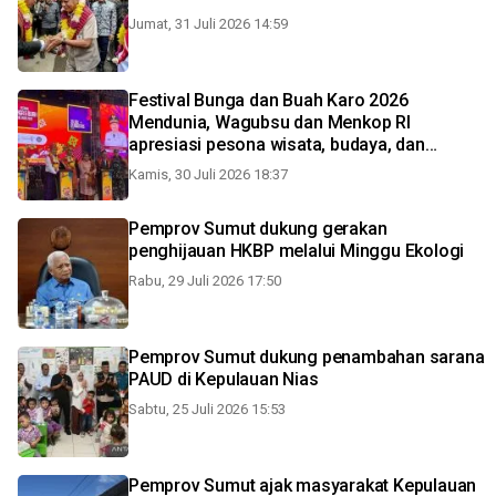
Jumat, 31 Juli 2026 14:59
Festival Bunga dan Buah Karo 2026
Mendunia, Wagubsu dan Menkop RI
apresiasi pesona wisata, budaya, dan
pertanian Tanah Karo
Kamis, 30 Juli 2026 18:37
Pemprov Sumut dukung gerakan
penghijauan HKBP melalui Minggu Ekologi
Rabu, 29 Juli 2026 17:50
Pemprov Sumut dukung penambahan sarana
PAUD di Kepulauan Nias
Sabtu, 25 Juli 2026 15:53
Pemprov Sumut ajak masyarakat Kepulauan