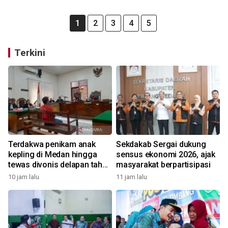
1
2
3
4
5
Terkini
Terdakwa penikam anak
Sekdakab Sergai dukung
kepling di Medan hingga
sensus ekonomi 2026, ajak
tewas divonis delapan tahun
masyarakat berpartisipasi
penjara
10 jam lalu
11 jam lalu