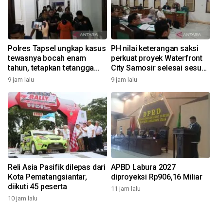
Polres Tapsel ungkap kasus
PH nilai keterangan saksi
tewasnya bocah enam
perkuat proyek Waterfront
tahun, tetapkan tetangga
City Samosir selesai sesuai
korban sebagai tersangka
adendum
9 jam lalu
9 jam lalu
Reli Asia Pasifik dilepas dari
APBD Labura 2027
Kota Pematangsiantar,
diproyeksi Rp906,16 Miliar
diikuti 45 peserta
11 jam lalu
10 jam lalu