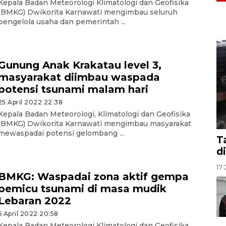
Kepala Badan Meteorologi Klimatologi dan Geofisika
(BMKG) Dwikorita Karnawati mengimbau seluruh
pengelola usaha dan pemerintah ...
Gunung Anak Krakatau level 3,
masyarakat diimbau waspada
potensi tsunami malam hari
25 April 2022 22:38
Kepala Badan Meteorologi, Klimatologi dan Geofisika
(BMKG) Dwikorita Karnawati mengimbau masyarakat
mewaspadai potensi gelombang ...
T
d
17 
BMKG: Waspadai zona aktif gempa
pemicu tsunami di masa mudik
Lebaran 2022
6 April 2022 20:58
Kepala Badan Meteorologi Klimatologi dan Geofisika