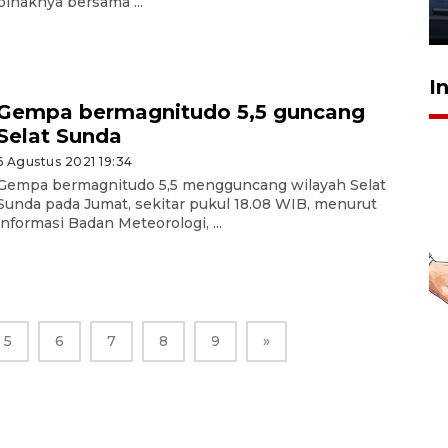
pihaknya bersama ...
23 Juli 2026 20:04
I
Gempa bermagnitudo 5,5 guncang
Selat Sunda
6 Agustus 2021 19:34
Gempa bermagnitudo 5,5 mengguncang wilayah Selat
Sunda pada Jumat, sekitar pukul 18.08 WIB, menurut
informasi Badan Meteorologi, ...
5
6
7
8
9
»