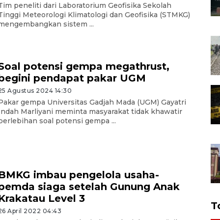
Tim peneliti dari Laboratorium Geofisika Sekolah
Tinggi Meteorologi Klimatologi dan Geofisika (STMKG)
mengembangkan sistem ...
Soal potensi gempa megathrust,
begini pendapat pakar UGM
25 Agustus 2024 14:30
Pakar gempa Universitas Gadjah Mada (UGM) Gayatri
Indah Marliyani meminta masyarakat tidak khawatir
berlebihan soal potensi gempa ...
BMKG imbau pengelola usaha-
pemda siaga setelah Gunung Anak
Krakatau Level 3
T
26 April 2022 04:43