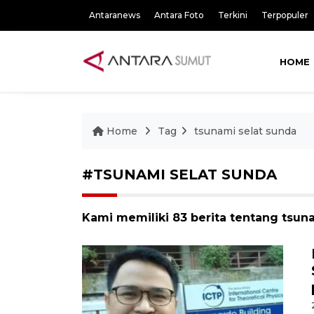
Antaranews
Antara Foto
Terkini
Terpopuler
HOME
Home
Tag
tsunami selat sunda
#TSUNAMI SELAT SUNDA
Kami memiliki 83 berita tentang tsun