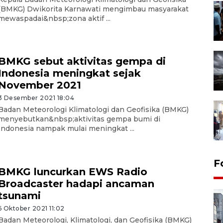
(BMKG) Dwikorita Karnawati mengimbau masyarakat
mewaspadai&nbsp;zona aktif ...
BMKG sebut aktivitas gempa di
Indonesia meningkat sejak
November 2021
3 Desember 2021 18:04
Badan Meteorologi Klimatologi dan Geofisika (BMKG)
menyebutkan&nbsp;aktivitas gempa bumi di
Indonesia nampak mulai meningkat ...
F
BMKG luncurkan EWS Radio
Broadcaster hadapi ancaman
tsunami
6 Oktober 2021 11:02
Badan Meteorologi, Klimatologi, dan Geofisika (BMKG)