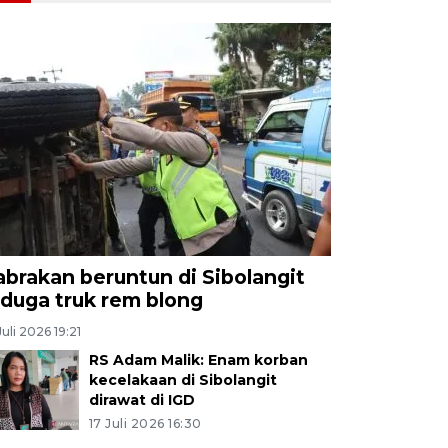
abrakan beruntun di Sibolangit
iduga truk rem blong
Juli 2026 19:21
RS Adam Malik: Enam korban
kecelakaan di Sibolangit
dirawat di IGD
17 Juli 2026 16:30