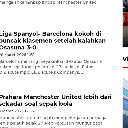
mengalahkan&nbsp;&nbsp;Manchester United ...
Pelaporan SPT Tahunan di
Sumut
Liga Spanyol- Barcelona kokoh di
puncak klasemen setelah kalahkan
27 April 2026 15:34
Osasuna 3-0
28 Maret 2025 11:51
V
Barcelona menang meyakinkan 3-0 atas Osasuna
dalam laga tunda pekan ke-27 LaLiga di Estadi
Ol&iacute;mpic Llu&iacute;s Companys, ...
Prahara Manchester United lebih dari
sekadar soal sepak bola
8 Maret 2025 12:53
IDAI perkuat kompetensi
Manchester United sudah mempekerjakan berbagai
dokter tangani penyakit
jenis pelatih sejak Sir Alex Ferguson mundur pada
jantung anak