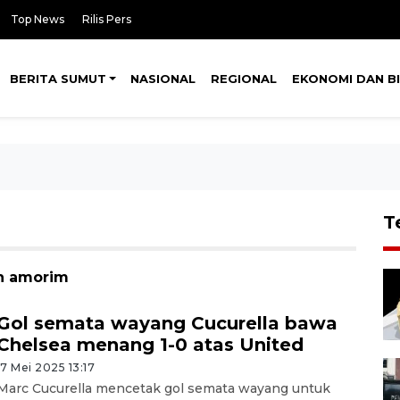
Top News
Rilis Pers
BERITA SUMUT
NASIONAL
REGIONAL
EKONOMI DAN BI
T
en amorim
Gol semata wayang Cucurella bawa
Chelsea menang 1-0 atas United
17 Mei 2025 13:17
Marc Cucurella mencetak gol semata wayang untuk