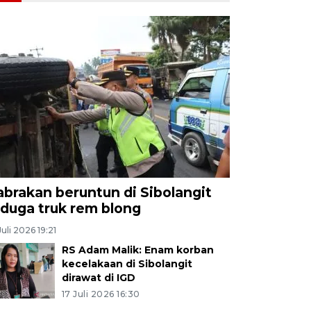
abrakan beruntun di Sibolangit
iduga truk rem blong
Juli 2026 19:21
RS Adam Malik: Enam korban
kecelakaan di Sibolangit
dirawat di IGD
17 Juli 2026 16:30