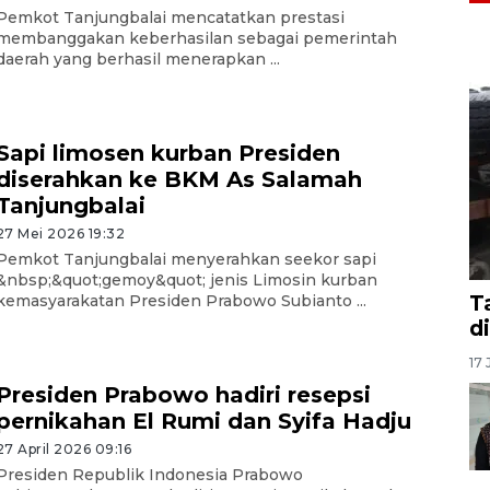
Pemkot Tanjungbalai mencatatkan prestasi
membanggakan keberhasilan sebagai pemerintah
daerah yang berhasil menerapkan ...
Sapi limosen kurban Presiden
diserahkan ke BKM As Salamah
Tanjungbalai
27 Mei 2026 19:32
Pemkot Tanjungbalai menyerahkan seekor sapi
&nbsp;&quot;gemoy&quot; jenis Limosin kurban
T
kemasyarakatan Presiden Prabowo Subianto ...
d
17 
Presiden Prabowo hadiri resepsi
pernikahan El Rumi dan Syifa Hadju
27 April 2026 09:16
Presiden Republik Indonesia Prabowo