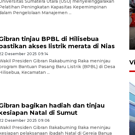
Universitas Sumatera Utara (USU) menyelenggarakan
Pelatihan Peningkatan Kapasitas Kepemimpinan
dalam Pengelolaan Manajemen ...
Pelaporan SPT Tahunan di
Sumut
Gibran tinjau BPBL di Hilisebua
27 April 2026 15:34
pastikan akses listrik merata di Nias
22 Desember 2025 09:14
Wakil Presiden Gibran Rakabuming Raka meninjau
V
program Bantuan Pasang Baru Listrik (BPBL) di Desa
Hilisebua, Kecamatan ...
Gibran bagikan hadiah dan tinjau
kesiapan Natal di Sumut
IDAI perkuat kompetensi
22 Desember 2025 09:06
dokter tangani penyakit
Wakil Presiden Gibran Rakabuming Raka meninjau
jantung anak
kesiapan pelaksanaan ibadah Natal di Gereja Banua