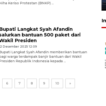
Niha Keriso Protestan (BNKP) ...
23 Juli 2026 20:04
I
Bupati Langkat Syah Afandin
salurkan bantuan 500 paket dari
Wakil Presiden
12 Desember 2025 12:09
Bupati Langkat Syah Afandin memberikan bantuan
bagi warga terdampak banjir bantuan dari Wakil
Presiden Republik Indonesia kepada ...
6
7
8
9
10
»