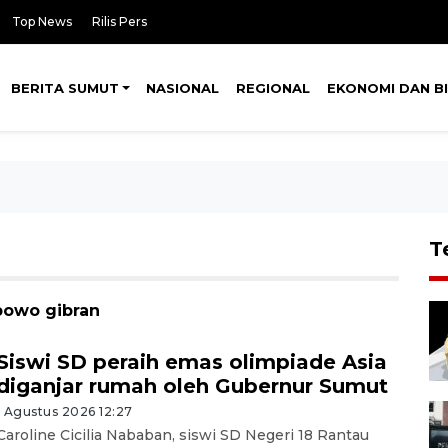
Top News
Rilis Pers
BERITA SUMUT
NASIONAL
REGIONAL
EKONOMI DAN BI
T
bowo gibran
Siswi SD peraih emas olimpiade Asia
diganjar rumah oleh Gubernur Sumut
1 Agustus 2026 12:27
Caroline Cicilia Nababan, siswi SD Negeri 18 Rantau