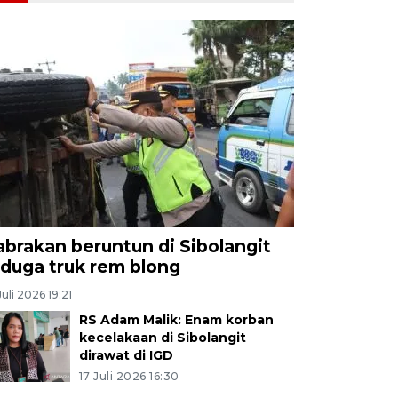
abrakan beruntun di Sibolangit
iduga truk rem blong
Juli 2026 19:21
RS Adam Malik: Enam korban
kecelakaan di Sibolangit
dirawat di IGD
17 Juli 2026 16:30