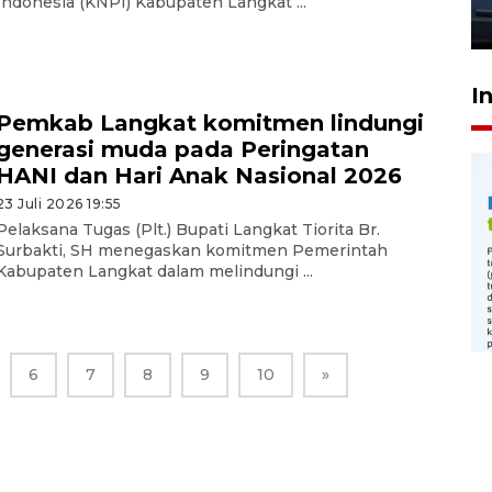
Indonesia (KNPI) Kabupaten Langkat ...
23 Juli 2026 20:04
I
Pemkab Langkat komitmen lindungi
generasi muda pada Peringatan
HANI dan Hari Anak Nasional 2026
23 Juli 2026 19:55
Pelaksana Tugas (Plt.) Bupati Langkat Tiorita Br.
Surbakti, SH menegaskan komitmen Pemerintah
Kabupaten Langkat dalam melindungi ...
6
7
8
9
10
»