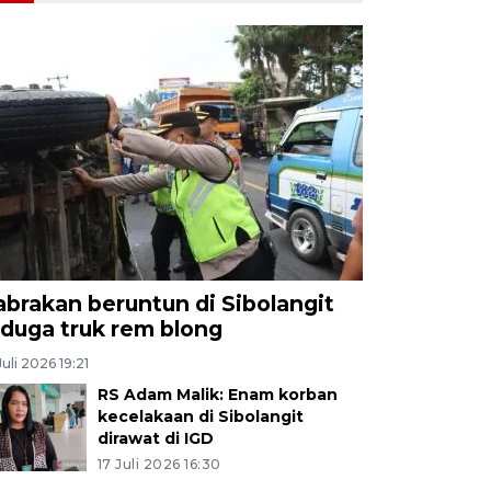
abrakan beruntun di Sibolangit
iduga truk rem blong
Juli 2026 19:21
RS Adam Malik: Enam korban
kecelakaan di Sibolangit
dirawat di IGD
17 Juli 2026 16:30