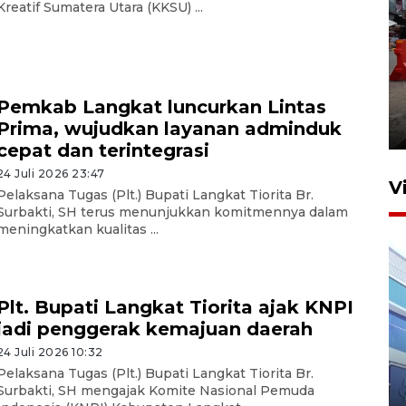
Kreatif Sumatera Utara (KKSU) ...
Pelaporan SPT Tahunan di
Sumut
Pemkab Langkat luncurkan Lintas
Prima, wujudkan layanan adminduk
27 April 2026 15:34
cepat dan terintegrasi
24 Juli 2026 23:47
V
Pelaksana Tugas (Plt.) Bupati Langkat Tiorita Br.
Surbakti, SH terus menunjukkan komitmennya dalam
meningkatkan kualitas ...
Plt. Bupati Langkat Tiorita ajak KNPI
jadi penggerak kemajuan daerah
24 Juli 2026 10:32
IDAI perkuat kompetensi
Pelaksana Tugas (Plt.) Bupati Langkat Tiorita Br.
dokter tangani penyakit
Surbakti, SH mengajak Komite Nasional Pemuda
jantung anak