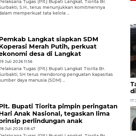
Pelaksana Tugas (Plt.) Bupati Langkat, Tiorita Br.
Surbakti, S.H., terus menunjukkan komitmennya
dalam memperkuat tata kelola ...
Pemkab Langkat siapkan SDM
Koperasi Merah Putih, perkuat
ekonomi desa di Langkat
29 Juli 2026 11:56
Pelaksana Tugas (Plt.) Bupati Langkat Tiorita Br.
Surbakti, SH terus mendorong penguatan kapasitas
sumber daya manusia (SDM) ...
T
d
17 
Plt. Bupati Tiorita pimpin peringatan
Hari Anak Nasional, tegaskan lima
prinsip perlindungan anak
28 Juli 2026 08:47
Pelaksana Tugas (Plt.) Bupati Langkat, Tiorita Br.