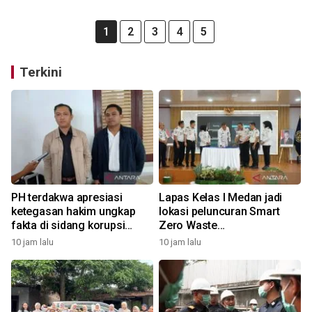
1
2
3
4
5
Terkini
PH terdakwa apresiasi
Lapas Kelas I Medan jadi
ketegasan hakim ungkap
lokasi peluncuran Smart
fakta di sidang korupsi
Zero Waste
Waterfront City Samosir
Pemasyarakatan
10 jam lalu
10 jam lalu