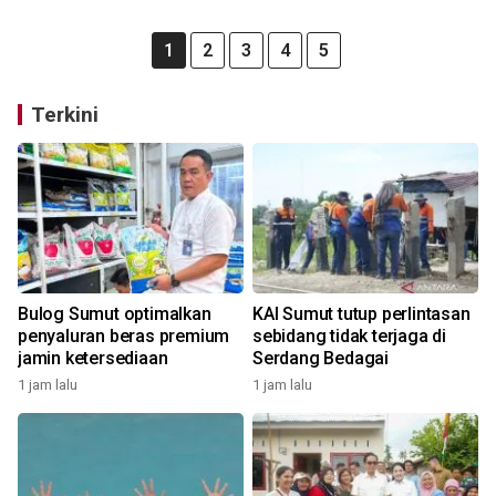
1
2
3
4
5
Terkini
Bulog Sumut optimalkan
KAI Sumut tutup perlintasan
penyaluran beras premium
sebidang tidak terjaga di
jamin ketersediaan
Serdang Bedagai
1 jam lalu
1 jam lalu