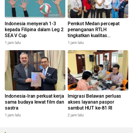
Indonesia menyerah 1-3
Pemkot Medan percepat
kepada Filipina dalam Leg 2
penanganan RTLH
SEA V Cup
tingkatkan kualitas
pemukiman
1 jam lalu
1 jam lalu
Indonesia-Iran perkuat kerja
Imigrasi Belawan perluas
sama budaya lewat film dan
akses layanan paspor
sastra
sambut HUT ke-81 RI
1 jam lalu
2 jam lalu