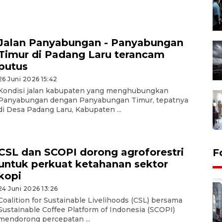
Jalan Panyabungan - Panyabungan
Timur di Padang Laru terancam
putus
26 Juni 2026 15:42
Kondisi jalan kabupaten yang menghubungkan
Panyabungan dengan Panyabungan Timur, tepatnya
di Desa Padang Laru, Kabupaten ...
CSL dan SCOPI dorong agroforestri
F
untuk perkuat ketahanan sektor
kopi
24 Juni 2026 13:26
Coalition for Sustainable Livelihoods (CSL) bersama
Sustainable Coffee Platform of Indonesia (SCOPI)
mendorong percepatan ...