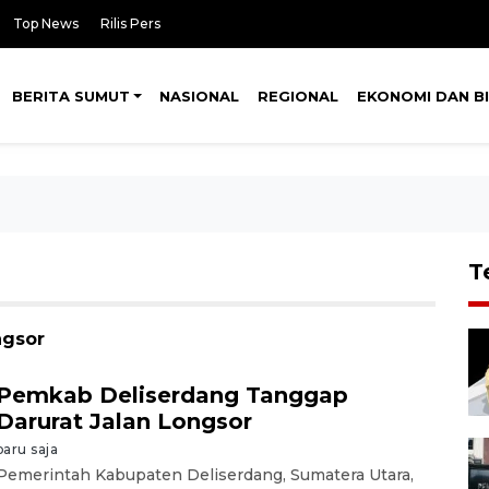
Top News
Rilis Pers
BERITA SUMUT
NASIONAL
REGIONAL
EKONOMI DAN BI
T
ngsor
Pemkab Deliserdang Tanggap
Darurat Jalan Longsor
baru saja
Pemerintah Kabupaten Deliserdang, Sumatera Utara,