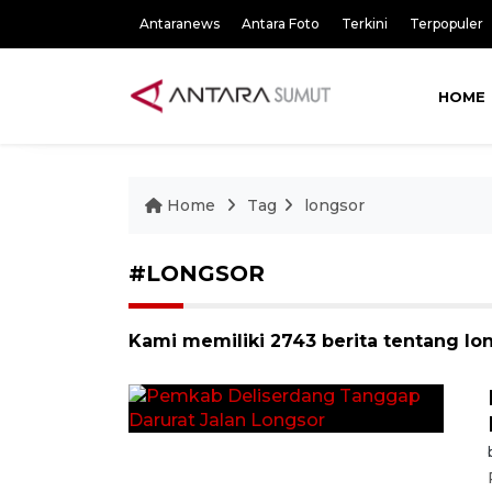
Antaranews
Antara Foto
Terkini
Terpopuler
HOME
Home
Tag
longsor
#LONGSOR
Kami memiliki 2743 berita tentang lo