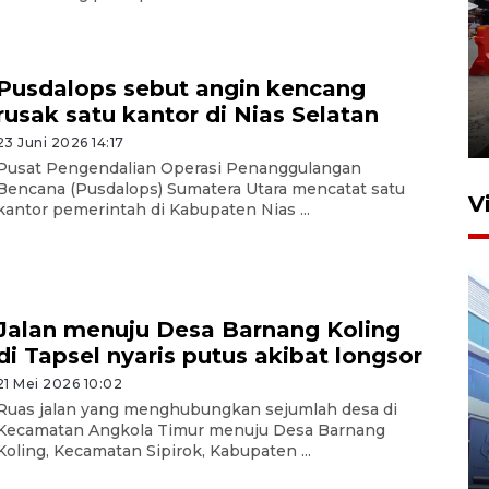
Pelaporan SPT Tahunan di
Pusdalops sebut angin kencang
Sumut
rusak satu kantor di Nias Selatan
27 April 2026 15:34
23 Juni 2026 14:17
Pusat Pengendalian Operasi Penanggulangan
Bencana (Pusdalops) Sumatera Utara mencatat satu
V
kantor pemerintah di Kabupaten Nias ...
Jalan menuju Desa Barnang Koling
di Tapsel nyaris putus akibat longsor
21 Mei 2026 10:02
IDAI perkuat kompetensi
Ruas jalan yang menghubungkan sejumlah desa di
Kecamatan Angkola Timur menuju Desa Barnang
dokter tangani penyakit
Koling, Kecamatan Sipirok, Kabupaten ...
jantung anak
23 Juli 2026 20:04