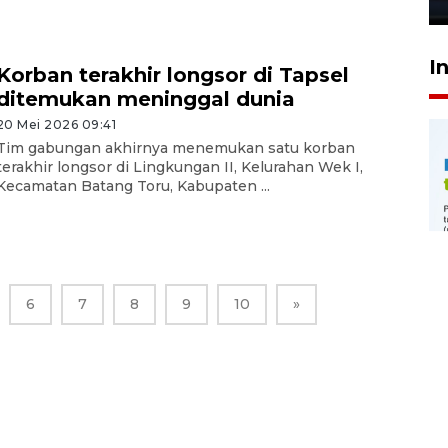
I
Korban terakhir longsor di Tapsel
ditemukan meninggal dunia
20 Mei 2026 09:41
Tim gabungan akhirnya menemukan satu korban
terakhir longsor di Lingkungan II, Kelurahan Wek I,
Kecamatan Batang Toru, Kabupaten ...
6
7
8
9
10
»