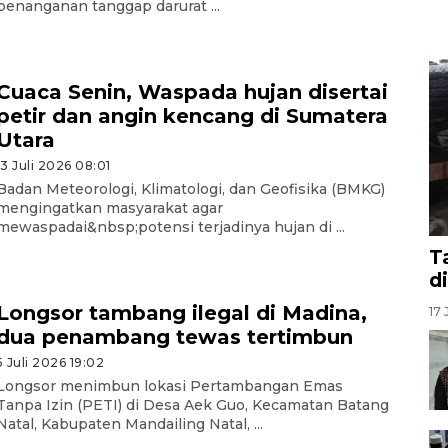
penanganan tanggap darurat ...
Cuaca Senin, Waspada hujan disertai
petir dan angin kencang di Sumatera
Utara
13 Juli 2026 08:01
Badan Meteorologi, Klimatologi, dan Geofisika (BMKG)
mengingatkan masyarakat agar
mewaspadai&nbsp;potensi terjadinya hujan di ...
T
d
Longsor tambang ilegal di Madina,
17 
dua penambang tewas tertimbun
5 Juli 2026 19:02
Longsor menimbun lokasi Pertambangan Emas
Tanpa Izin (PETI) di Desa Aek Guo, Kecamatan Batang
Natal, Kabupaten Mandailing Natal, ...