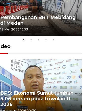
Pembangunan BRT Mebidang
Persiapa
di Medan
menyambu
19 Mei 2026 16:53
11 Mei 2026 15
ideo
BPS: Ekonomi Sumut tumbuh
Pelantik
5,06 persen pada triwulan II
Sumut te
2026
juang pa
5 Agustus 2026 20:30
4 Agustus 202