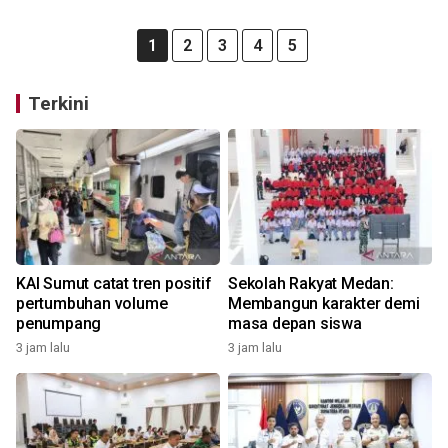
1
2
3
4
5
Terkini
KAI Sumut catat tren positif
Sekolah Rakyat Medan:
pertumbuhan volume
Membangun karakter demi
penumpang
masa depan siswa
3 jam lalu
3 jam lalu