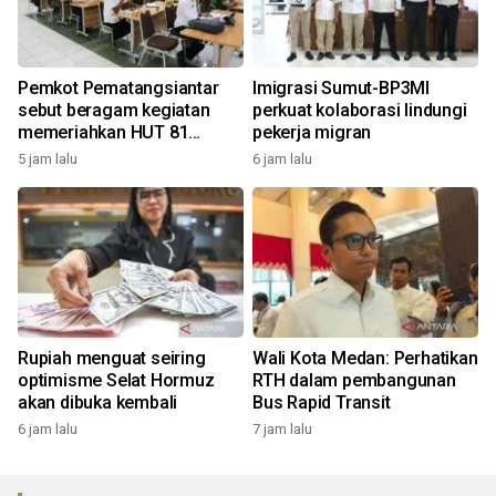
Pemkot Pematangsiantar
Imigrasi Sumut-BP3MI
sebut beragam kegiatan
perkuat kolaborasi lindungi
memeriahkan HUT 81
pekerja migran
Kemerdekaan RI
5 jam lalu
6 jam lalu
Rupiah menguat seiring
Wali Kota Medan: Perhatikan
optimisme Selat Hormuz
RTH dalam pembangunan
akan dibuka kembali
Bus Rapid Transit
6 jam lalu
7 jam lalu