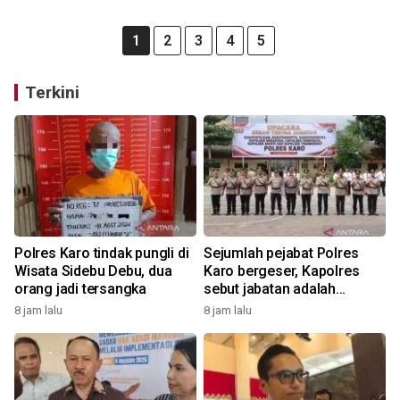
1
2
3
4
5
Terkini
Polres Karo tindak pungli di
Sejumlah pejabat Polres
Wisata Sidebu Debu, dua
Karo bergeser, Kapolres
orang jadi tersangka
sebut jabatan adalah
amanah
8 jam lalu
8 jam lalu