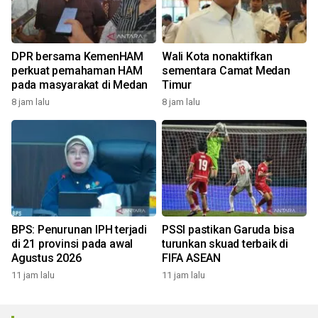
DPR bersama KemenHAM
Wali Kota nonaktifkan
perkuat pemahaman HAM
sementara Camat Medan
pada masyarakat di Medan
Timur
8 jam lalu
8 jam lalu
BPS: Penurunan IPH terjadi
PSSI pastikan Garuda bisa
di 21 provinsi pada awal
turunkan skuad terbaik di
Agustus 2026
FIFA ASEAN
11 jam lalu
11 jam lalu