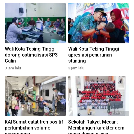
Wali Kota Tebing Tinggi
Wali Kota Tebing Tinggi
dorong optimalisasi SP3
apresiasi penurunan
Catin
stunting
3 jam lalu
3 jam lalu
KAI Sumut catat tren positif
Sekolah Rakyat Medan:
pertumbuhan volume
Membangun karakter demi
penumpang
masa depan siswa