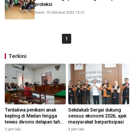
proteksi
Senin, 10 Oktober 2022 13:51
1
Terkini
Terdakwa penikam anak
Sekdakab Sergai dukung
kepling di Medan hingga
sensus ekonomi 2026, ajak
tewas divonis delapan tahun
masyarakat berpartisipasi
penjara
2 jam lalu
3 jam lalu