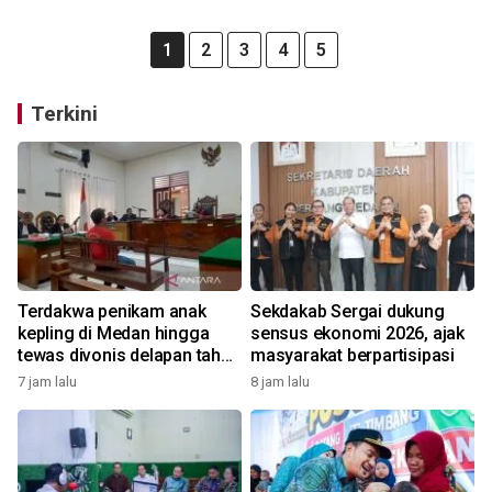
1
2
3
4
5
Terkini
Terdakwa penikam anak
Sekdakab Sergai dukung
kepling di Medan hingga
sensus ekonomi 2026, ajak
tewas divonis delapan tahun
masyarakat berpartisipasi
penjara
7 jam lalu
8 jam lalu