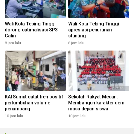
Wali Kota Tebing Tinggi
Wali Kota Tebing Tinggi
dorong optimalisasi SP3
apresiasi penurunan
Catin
stunting
8 jam lalu
8 jam lalu
KAI Sumut catat tren positif
Sekolah Rakyat Medan:
pertumbuhan volume
Membangun karakter demi
penumpang
masa depan siswa
10 jam lalu
10 jam lalu