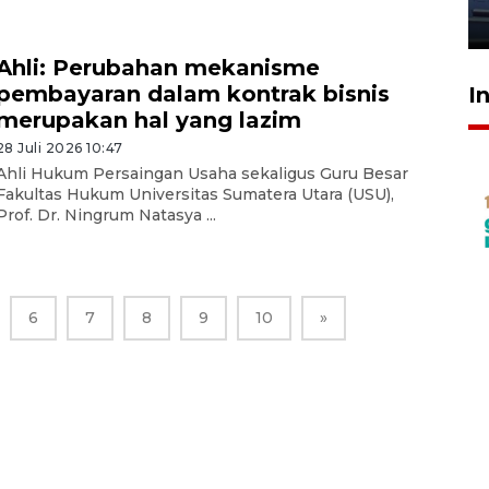
23 Juli 2026 20:04
Ahli: Perubahan mekanisme
pembayaran dalam kontrak bisnis
I
merupakan hal yang lazim
28 Juli 2026 10:47
Ahli Hukum Persaingan Usaha sekaligus Guru Besar
Fakultas Hukum Universitas Sumatera Utara (USU),
Prof. Dr. Ningrum Natasya ...
6
7
8
9
10
»