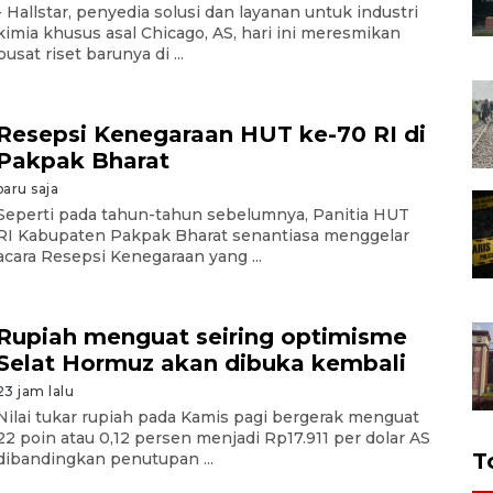
- Hallstar, penyedia solusi dan layanan untuk industri
kimia khusus asal Chicago, AS, hari ini meresmikan
pusat riset barunya di ...
Resepsi Kenegaraan HUT ke-70 RI di
Pakpak Bharat
baru saja
Seperti pada tahun-tahun sebelumnya, Panitia HUT
RI Kabupaten Pakpak Bharat senantiasa menggelar
acara Resepsi Kenegaraan yang ...
Rupiah menguat seiring optimisme
Selat Hormuz akan dibuka kembali
23 jam lalu
Nilai tukar rupiah pada Kamis pagi bergerak menguat
22 poin atau 0,12 persen menjadi Rp17.911 per dolar AS
T
dibandingkan penutupan ...