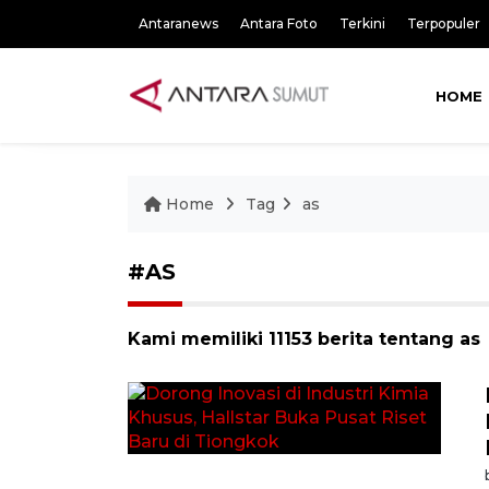
Antaranews
Antara Foto
Terkini
Terpopuler
HOME
Home
Tag
as
#AS
Kami memiliki 11153 berita tentang as