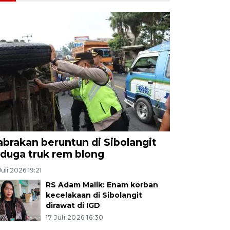
abrakan beruntun di Sibolangit
iduga truk rem blong
Juli 2026 19:21
RS Adam Malik: Enam korban
kecelakaan di Sibolangit
dirawat di IGD
17 Juli 2026 16:30