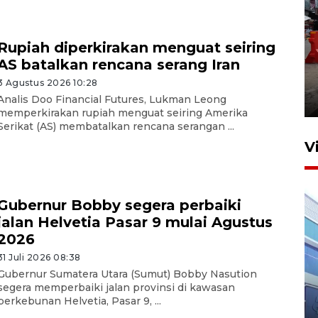
Rupiah diperkirakan menguat seiring
Pelaporan SPT Tahunan di
AS batalkan rencana serang Iran
Sumut
3 Agustus 2026 10:28
27 April 2026 15:34
Analis Doo Financial Futures, Lukman Leong
memperkirakan rupiah menguat seiring Amerika
Serikat (AS) membatalkan rencana serangan ...
V
Gubernur Bobby segera perbaiki
jalan Helvetia Pasar 9 mulai Agustus
2026
31 Juli 2026 08:38
Gubernur Sumatera Utara (Sumut) Bobby Nasution
IDAI perkuat kompetensi
segera memperbaiki jalan provinsi di kawasan
dokter tangani penyakit
perkebunan Helvetia, Pasar 9, ...
jantung anak