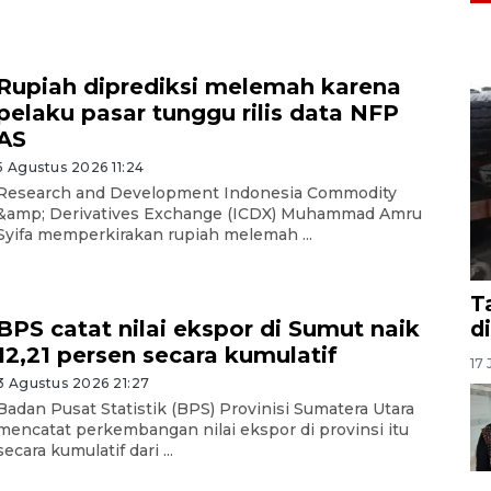
Rupiah diprediksi melemah karena
pelaku pasar tunggu rilis data NFP
AS
5 Agustus 2026 11:24
Research and Development Indonesia Commodity
&amp; Derivatives Exchange (ICDX) Muhammad Amru
Syifa memperkirakan rupiah melemah ...
T
d
BPS catat nilai ekspor di Sumut naik
12,21 persen secara kumulatif
17 
3 Agustus 2026 21:27
Badan Pusat Statistik (BPS) Provinisi Sumatera Utara
mencatat perkembangan nilai ekspor di provinsi itu
secara kumulatif dari ...