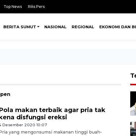
Top News
Rilis Pers
BERITA SUMUT
NASIONAL
REGIONAL
EKONOMI DAN BI
T
open
Pola makan terbaik agar pria tak
kena disfungsi ereksi
4 Desember 2020 10:07
Pria yang mengonsumsi makanan tinggi buah-