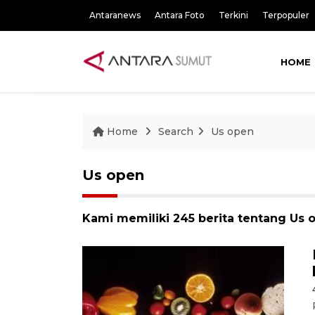
Antaranews
Antara Foto
Terkini
Terpopuler
HOME
Home
Search
Us open
Us open
Kami memiliki 245 berita tentang Us 