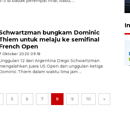
6-3 di babak perempat final, Rabu, ...
23 Juli 2026 20:04
I
Schwartzman bungkam Dominic
Thiem untuk melaju ke semifinal
French Open
7 Oktober 2020 09:18
Unggulan 12 dari Argentina Diego Schwartzman
mengalahkan juara US Open dan unggulan ketiga
Dominic Thiem dalam waktu lima jam ...
5
6
7
8
9
10
»