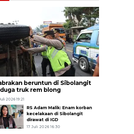
abrakan beruntun di Sibolangit
iduga truk rem blong
Juli 2026 19:21
RS Adam Malik: Enam korban
kecelakaan di Sibolangit
dirawat di IGD
17 Juli 2026 16:30