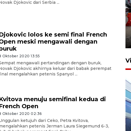
Novak Djokovic dari Serbia ...
Pelaporan SPT Tahunan di
Sumut
Djokovic lolos ke semi final French
Open meski mengawali dengan
27 April 2026 15:34
buruk
8 Oktober 2020 13:55
V
Sempat mengawali pertandingan dengan buruk,
Novak Djokovic akhirnya keluar dari babak perempat
final mengalahkan petenis Spanyol ...
Kvitova menuju semifinal kedua di
French Open
8 Oktober 2020 02:36
IDAI perkuat kompetensi
Unggulan ketujuh dari Ceko, Petra Kvitova,
dokter tangani penyakit
mengalahkan petenis Jerman Laura Siegemund 6-3,
jantung anak