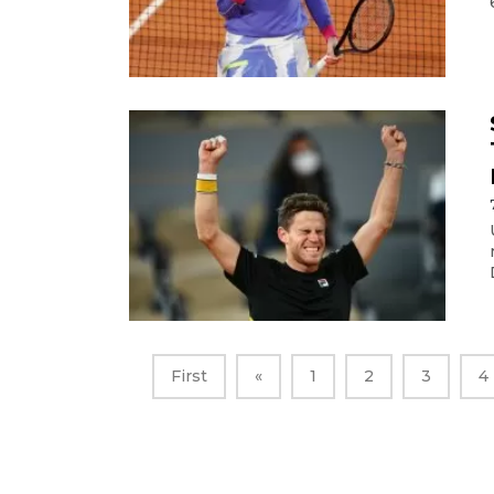
First
«
1
2
3
4