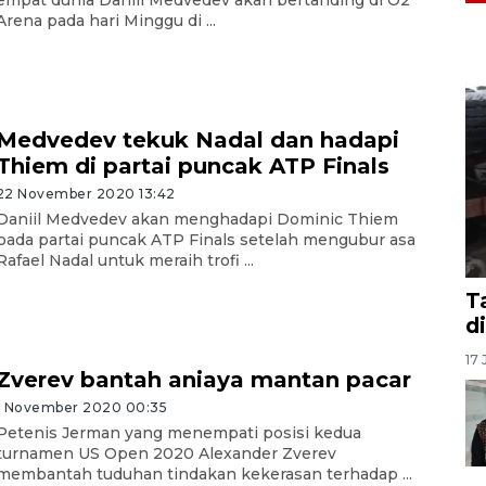
empat dunia Daniil Medvedev akan bertanding di O2
Arena pada hari Minggu di ...
Medvedev tekuk Nadal dan hadapi
Thiem di partai puncak ATP Finals
22 November 2020 13:42
Daniil Medvedev akan menghadapi Dominic Thiem
pada partai puncak ATP Finals setelah mengubur asa
Rafael Nadal untuk meraih trofi ...
T
d
17 
Zverev bantah aniaya mantan pacar
1 November 2020 00:35
Petenis Jerman yang menempati posisi kedua
turnamen US Open 2020 Alexander Zverev
membantah tuduhan tindakan kekerasan terhadap ...