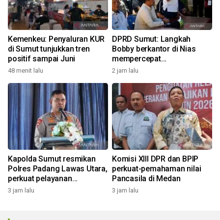
Kemenkeu: Penyaluran KUR
DPRD Sumut: Langkah
di Sumut tunjukkan tren
Bobby berkantor di Nias
positif sampai Juni
mempercepat
pembangunan
48 menit lalu
2 jam lalu
Kapolda Sumut resmikan
Komisi XIII DPR dan BPIP
Polres Padang Lawas Utara,
perkuat-pemahaman nilai
perkuat pelayanan
Pancasila di Medan
kepolisian
3 jam lalu
3 jam lalu