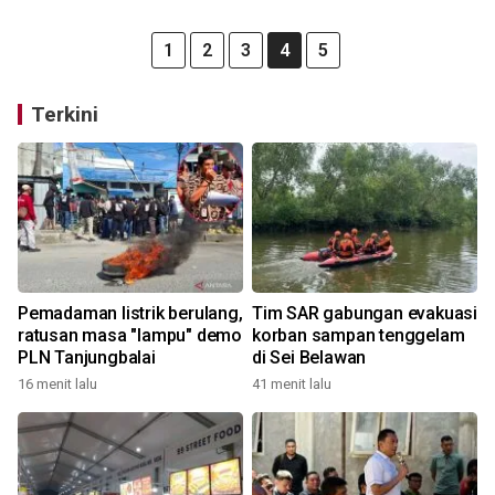
1
2
3
4
5
Terkini
Pemadaman listrik berulang,
Tim SAR gabungan evakuasi
ratusan masa "lampu" demo
korban sampan tenggelam
PLN Tanjungbalai
di Sei Belawan
16 menit lalu
41 menit lalu