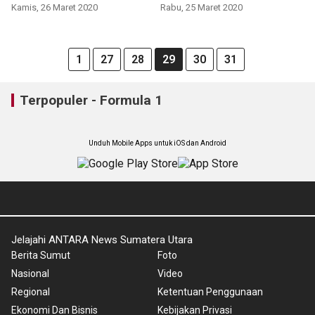
agenda kejar tayang
Renault ke Mercedes
Kamis, 26 Maret 2020
Rabu, 25 Maret 2020
1
27
28
29
30
31
Terpopuler - Formula 1
Unduh Mobile Apps untuk iOS dan Android
Jelajahi ANTARA News Sumatera Utara
Berita Sumut
Foto
Nasional
Video
Regional
Ketentuan Penggunaan
Ekonomi Dan Bisnis
Kebijakan Privasi