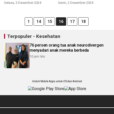
Selasa, 3 Desember 2024
Senin, 2 Desember 2024
1
14
15
16
17
18
Terpopuler - Kesehatan
76 persen orang tua anak neurodivergen
menyadari anak mereka berbeda
10 jam lalu
Unduh Mobile Apps untuk iOS dan Android